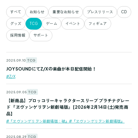
すべて
お知らせ
重要なお知らせ
プレスリリース
CD
グッズ
TCG
ゲーム
イベント
フィギュア
採用情報
サポート
TCG
2025.09.10
JOYSOUNDにてZ/Xの楽曲が本日配信開始！
#Z/X
TCG
2025.09.05
【新商品】ブロッコリーキャラクタースリーブ プラチナグレー
ド 『ヱヴァンゲリヲン新劇場版』 [2026年2月14日(土)発売商
品]
#『ヱヴァンゲリヲン新劇場版：破』
#『ヱヴァンゲリヲン新劇場版』
TCG
2025.08.29