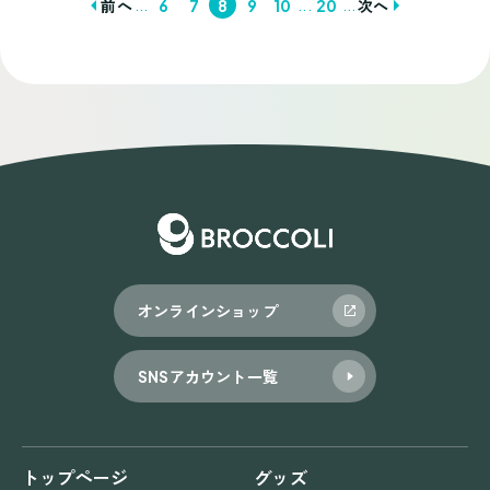
...
...
...
前へ
6
7
8
9
10
20
次へ
投
稿
ナ
ビ
ゲ
ー
シ
ョ
オンラインショップ
ン
SNSアカウント一覧
トップページ
グッズ