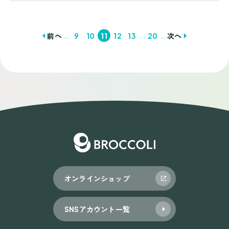
...
...
...
前へ
9
10
11
12
13
20
次へ
投
稿
ナ
ビ
ゲ
ー
シ
ョ
オンラインショップ
ン
SNSアカウント一覧