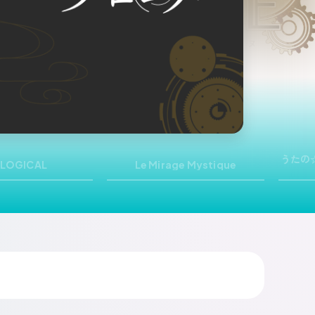
うたの
:LOGICAL
Le Mirage Mystique