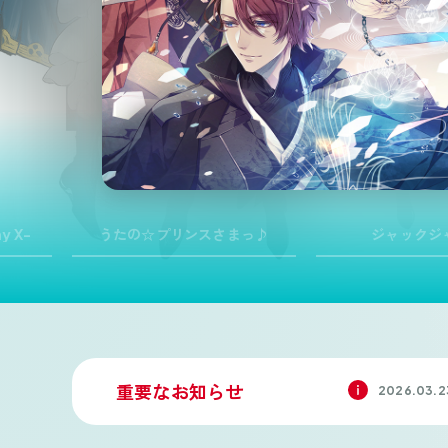
my X-
うたの☆プリンスさまっ♪
ジャックジ
重要なお知らせ
2026.03.2