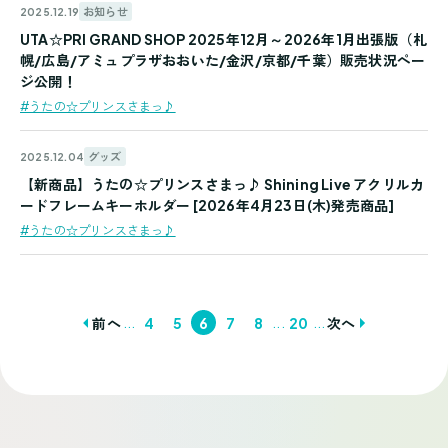
お知らせ
2025.12.19
UTA☆PRI GRAND SHOP 2025年12月～2026年1月出張版（札
幌/広島/アミュプラザおおいた/金沢/京都/千葉）販売状況ペー
ジ公開！
#うたの☆プリンスさまっ♪
グッズ
2025.12.04
【新商品】うたの☆プリンスさまっ♪ Shining Live アクリルカ
ードフレームキーホルダー [2026年4月23日(木)発売商品]
#うたの☆プリンスさまっ♪
...
...
...
前へ
4
5
6
7
8
20
次へ
投
稿
ナ
ビ