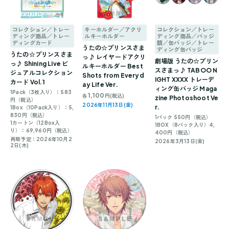
コレクション／トレー
キーホルダー／アクリ
コレクション／トレー
ディング商品／トレー
ルキーホルダー
ディング商品／バッジ
ディングカード
類／缶バッジ／トレー
うたの☆プリンスさま
ディング缶バッジ
うたの☆プリンスさま
っ♪ レイヤードアクリ
劇場版 うたの☆プリン
っ♪ Shining Live ビ
ルキーホルダー Best
スさまっ♪ TABOO N
ジュアルコレクション
Shots from Everyd
IGHT XXXX トレーデ
カード Vol.1
ay Life Ver.
ィング缶バッジ Maga
1Pack（3枚入り）：583
1,100
各
円(税込)
zine Photoshoot Ve
円（税込）
2026年11月13日(金)
r.
1Box（10Pack入り）：5,
830円（税込）
1パック 550円（税込）
1カートン（12Box入
1BOX（8パック入り）4,
り）：69,960円（税込）
400円（税込）
再販予定：2026年10月2
2026年3月13日(金)
2日(木)