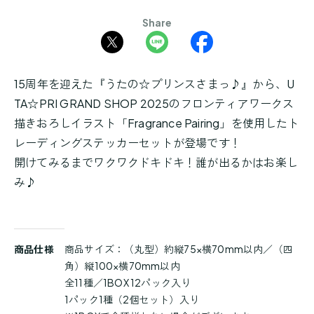
Share
15周年を迎えた『うたの☆プリンスさまっ♪』から、U
TA☆PRI GRAND SHOP 2025のフロンティアワークス
描きおろしイラスト「Fragrance Pairing」を使用したト
レーディングステッカーセットが登場です！
開けてみるまでワクワクドキドキ！誰が出るかはお楽し
み♪
商
商品仕様
商品サイズ：（丸型）約縦75×横70mm以内／（四
品
角）縦100×横70mm以内
詳
全11種／1BOX 12パック入り
細
1パック1種（2個セット）入り