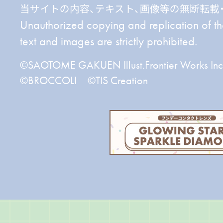
当サイトの内容、テキスト、画像等の無断転載
Unauthorized copying and replication of the 
text and images are strictly prohibited.
©SAOTOME GAKUEN Illust.Frontier Works I
©BROCCOLI ©TIS Creation