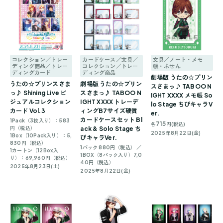
コレクション／トレー
カードケース／文具／
文具／ノート・メモ
ディング商品／トレー
コレクション／トレー
帳・ふせん
ディングカード
ディング商品
劇場版 うたの☆プリン
うたの☆プリンスさま
劇場版 うたの☆プリン
スさまっ♪ TABOO N
っ♪ Shining Live ビ
スさまっ♪ TABOO N
IGHT XXXX メモ帳 So
ジュアルコレクション
IGHT XXXX トレーデ
lo Stage ちびキャラV
カード Vol.3
ィングB7サイズ硬質
er.
カードケースセット Bl
1Pack（3枚入り）：583
715
各
円(税込)
円（税込）
ack & Solo Stage ち
2025年8月22日(金)
1Box（10Pack入り）：5,
びキャラVer.
830円（税込）
1パック 880円（税込） ／
1カートン（12Box入
1BOX（8パック入り）7,0
り）：69,960円（税込）
40円（税込）
2025年8月23日(土)
2025年8月22日(金)