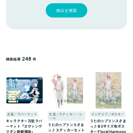
探
ゴ
覧
す
リ
商品を検索
一
覧
248
検索結果
件
文具／ラバーマット
文具／ステッカー・シ
インテリア／ポスター
ール
キャラクター万能ラバ
うたの☆プリンスさま
うたの☆プリンスさま
ーマット『ヱヴァンゲ
っ♪ B3サイズ布ポス
っ♪ ステッカーセット
リヲン新劇場版』
ター Floral Harmony