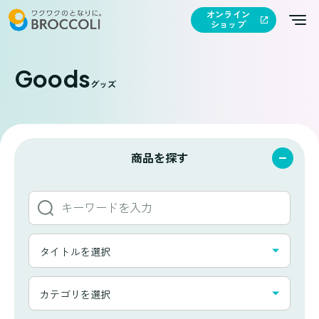
オンライン
ショップ
Goods
グッズ
商品を探す
キ
ー
ワ
タ
ー
タイトルを選択
イ
ド
ト
か
カ
ル
カテゴリを選択
ら
テ
一