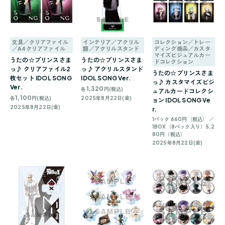
文具／クリアファイル
インテリア／アクリル
コレクション／トレー
／A4クリアファイル
類／アクリルスタンド
ディング商品／カスタ
マイズビジュアルカー
うたの☆プリンスさま
うたの☆プリンスさま
ドコレクション
っ♪ クリアファイル2
っ♪ アクリルスタンド
うたの☆プリンスさま
枚セット IDOL SONG
IDOL SONG Ver.
っ♪ カスタマイズビジ
Ver.
1,320
各
円(税込)
ュアルカードコレクシ
1,100
各
円(税込)
2025年8月22日(金)
ョン IDOL SONG Ve
2025年8月22日(金)
r.
1パック 660円（税込） ／
1BOX（8パック入り）5,2
80円（税込）
2025年8月22日(金)