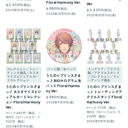
Floral Harmony Ver.
Ver.
3,630
各
円(税込)
880
各
円(税込)
2,420
2025年10月11日(土)
各
円(税込)
2025年10月10日(金)
2025年10月10日(金)
コレクション／トレー
バッジ類／缶バッジ
インテリア／アクリル
ディング商品／カスタ
類／アクリルスタンド
うたの☆プリンスさま
マイズビジュアルカー
／コレクション／トレ
ドコレクション
ーディング商品
っ♪ BIGホログラム缶
バッジ Floral Harmo
うたの☆プリンスさま
うたの☆プリンスさま
ny Ver.
っ♪ カスタマイズビジ
っ♪ トレーディングア
ュアルカードコレクシ
880
クリルスタンド Floral
各
円(税込)
ョン Floral Harmony
Harmony Ver.
2025年9月19日(金)
Ver.
1パック 770円（税込）
1BOX（12パック入り）9,
1パック 660円（税込） ／
240円（税込）
1BOX（12パック入り）7,
2025年9月19日(金)
920円（税込）
2025年9月19日(金)