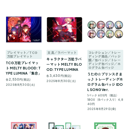
プレイマット／TCG
文具／ラバーマット
コレクション／トレー
万能プレイマット
ディング商品／バッジ
キャラクター万能ラバ
類／缶バッジ／トレー
TCG万能プレイマッ
ディング缶バッジ／ホ
ーマット MELTY BLO
ログラム缶バッジ
ト MELTY BLOOD: T
OD: TYPE LUMINA
YPE LUMINA「集合」
うたの☆プリンスさま
3,630
各
円(税込)
2,530
っ♪ トレーディングホ
各
円(税込)
2025年8月30日(土)
ログラム缶バッジ IDO
2025年8月30日(土)
L SONG Ver.
1パック 605円（税込）
1BOX（8パック入り）4,8
40円
2025年8月29日(金)