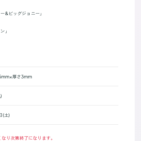
ニー&ビッグジョニー」
アン」
05mm×厚さ3mm
)
日(土)
くなり次第終了になります。