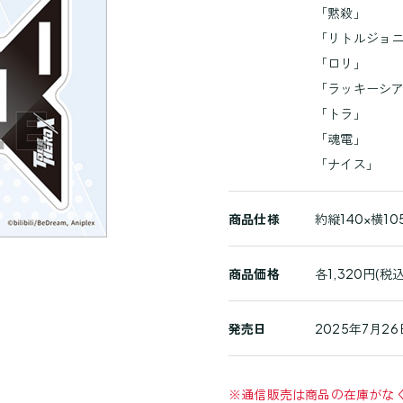
「黙殺」
「リトルジョ
「ロリ」
「ラッキーシ
「トラ」
「魂電」
「ナイス」
商品仕様
約縦140×横1
商品価格
各1,320円(税込
発売日
2025年7月26
※
通信販売は商品の在庫がな