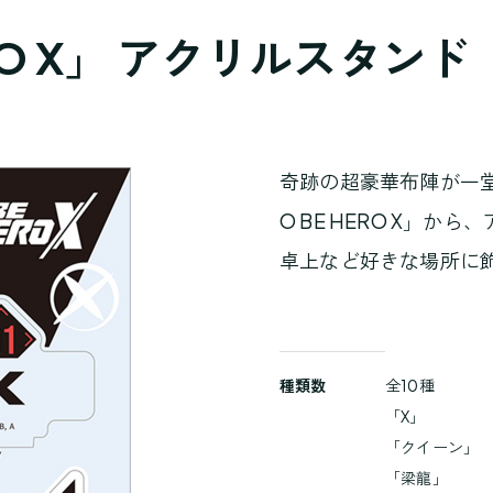
RO X」 アクリルスタンド
奇跡の超豪華布陣が一
O BE HERO X」
卓上など好きな場所に
商
種類数
全10種
品
「X」
詳
「クイーン」
細
「梁龍」