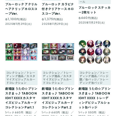
ール
ブルーロック アクリル
ブルーロック カラビナ
ブルーロック ステッカ
ヘアクリップ ホロスコ
付きクリアケース ホロ
ー2枚セット
ープVer.
スコープVer.
660
各
円(税込)
1,100
1,375
各
円(税込)
各
円(税込)
2025年11月29日(土)
2025年11月29日(土)
2025年11月29日(土)
コレクション／トレー
コレクション／トレー
コレクション／トレー
ディング商品／カスタ
ディング商品／カスタ
ディング商品／バッジ
マイズビジュアルカー
マイズビジュアルカー
類／缶バッジ／トレー
ドコレクション
ドコレクション
ディング缶バッジ
劇場版 うたの☆プリン
劇場版 うたの☆プリン
劇場版 うたの☆プリン
スさまっ♪ TABOO N
スさまっ♪ TABOO N
スさまっ♪ TABOO N
IGHT XXXX カスタマ
IGHT XXXX カスタマ
IGHT XXXX トレーデ
イズビジュアルカード
イズビジュアルカード
ィングビジュアルショ
コレクション Part.1
コレクション Part.2
ット缶バッジ
1パック 660円（税込） ／
1パック 660円（税込） ／
1パック 550円（税込）