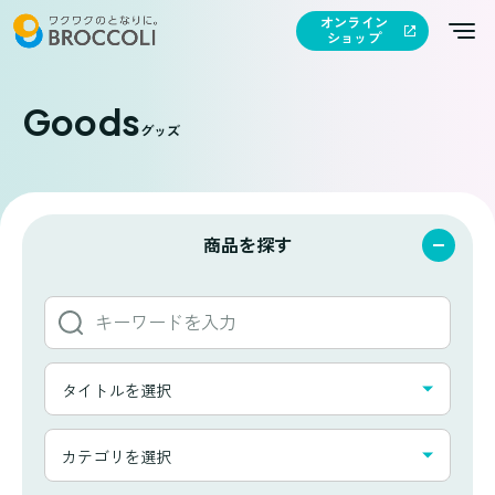
オンライン
ショップ
Goods
グッズ
商品を探す
キ
ー
ワ
タ
ー
タイトルを選択
イ
ド
ト
か
カ
ル
カテゴリを選択
ら
テ
一