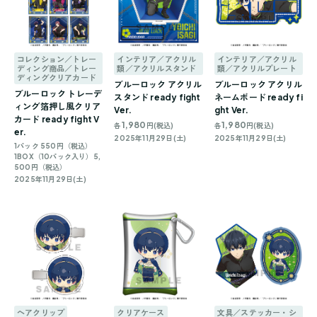
コレクション／トレー
インテリア／アクリル
インテリア／アクリル
ディング商品／トレー
類／アクリルスタンド
類／アクリルプレート
ディングクリアカード
ブルーロック アクリル
ブルーロック アクリル
ブルーロック トレーデ
スタンド ready fight
ネームボード ready fi
ィング箔押し風クリア
Ver.
ght Ver.
カード ready fight V
1,980
1,980
各
円(税込)
各
円(税込)
er.
2025年11月29日(土)
2025年11月29日(土)
1パック 550円（税込）
1BOX（10パック入り）5,
500円（税込）
2025年11月29日(土)
ヘアクリップ
クリアケース
文具／ステッカー・シ