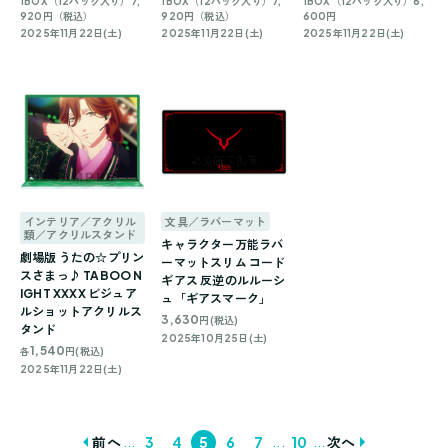
1BOX（12パック入り）7,
1BOX（12パック入り）7,
1BOX（12パック入り）6,
920円（税込）
920円（税込）
600円
2025年11月22日(土)
2025年11月22日(土)
2025年11月22日(土)
インテリア／アクリル
文具／ラバーマット
類／アクリルスタンド
キャラクター万能ラバ
劇場版 うたの☆プリン
ーマットスリム コード
スさまっ♪ TABOO N
ギアス 反逆のルルーシ
IGHT XXXX ビジュア
ュ「ギアスマーク」
ルショットアクリルス
3,630
円(税込)
タンド
2025年10月25日(土)
1,540
各
円(税込)
2025年11月22日(土)
...
...
...
前へ
3
4
5
6
7
10
次へ
投