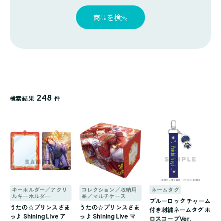
探
ゴ
覧
す
リ
商品を検索
一
覧
248
検索結果
件
キーホルダー／アクリ
コレクション／収納用
ネームタグ
ルキーホルダー
品／マルチケース
ブルーロック チャーム
うたの☆プリンスさま
うたの☆プリンスさま
付き刺繍ネームタグ ホ
っ♪ Shining Live ア
っ♪ Shining Live マ
ロスコープVer.