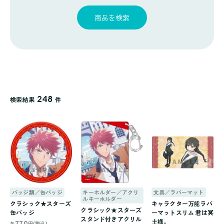
探
ゴ
覧
す
リ
商品を検索
一
覧
248
検索結果
件
バッジ類／缶バッジ
キーホルダー／アクリ
文具／ラバーマット
ルキーホルダー
クラシック★スターズ
キャラクター万能ラバ
クラシック★スターズ
缶バッジ
ーマットスリム 君は冥
スタンド付きアクリル
土様。
770
各
円(税込)