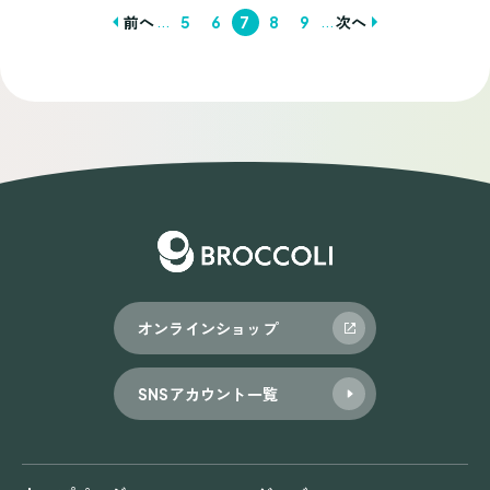
...
...
前へ
5
6
7
8
9
次へ
投
稿
ナ
ビ
ゲ
ー
シ
ョ
オンラインショップ
ン
SNSアカウント一覧