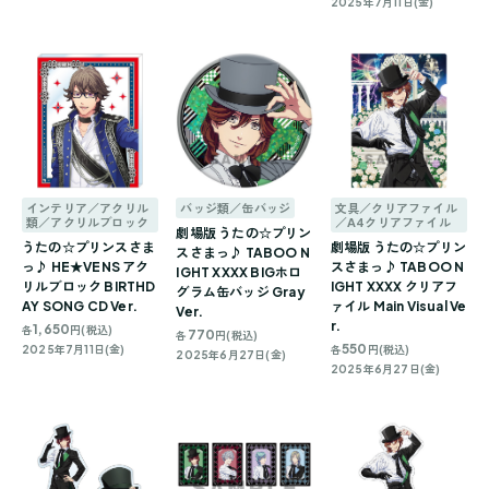
2025年7月11日(金)
インテリア／アクリル
バッジ類／缶バッジ
文具／クリアファイル
類／アクリルブロック
／A4クリアファイル
劇場版 うたの☆プリン
うたの☆プリンスさま
劇場版 うたの☆プリン
スさまっ♪ TABOO N
っ♪ HE★VENS アク
スさまっ♪ TABOO N
IGHT XXXX BIGホロ
リルブロック BIRTHD
IGHT XXXX クリアフ
グラム缶バッジ Gray
AY SONG CD Ver.
ァイル Main Visual Ve
Ver.
r.
1,650
各
円(税込)
770
各
円(税込)
550
2025年7月11日(金)
各
円(税込)
2025年6月27日(金)
2025年6月27日(金)