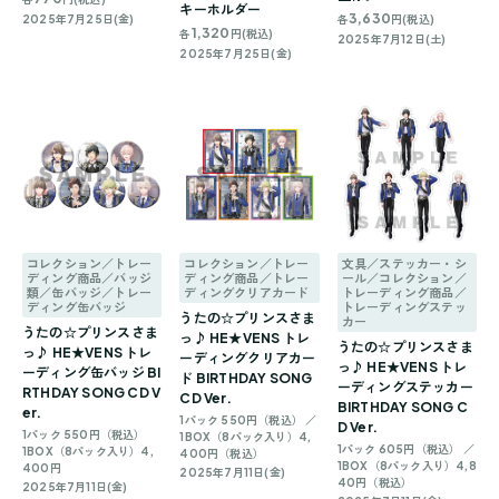
キーホルダー
3,630
2025年7月25日(金)
各
円(税込)
1,320
各
円(税込)
2025年7月12日(土)
2025年7月25日(金)
コレクション／トレー
コレクション／トレー
文具／ステッカー・シ
ディング商品／バッジ
ディング商品／トレー
ール／コレクション／
類／缶バッジ／トレー
ディングクリアカード
トレーディング商品／
ディング缶バッジ
トレーディングステッ
うたの☆プリンスさま
カー
うたの☆プリンスさま
っ♪ HE★VENS トレ
うたの☆プリンスさま
っ♪ HE★VENS トレ
ーディングクリアカー
っ♪ HE★VENS トレ
ーディング缶バッジ BI
ド BIRTHDAY SONG
ーディングステッカー
RTHDAY SONG CD V
CD Ver.
BIRTHDAY SONG C
er.
1パック 550円（税込） ／
D Ver.
1パック 550円（税込）
1BOX（8パック入り）4,
1パック 605円（税込） ／
1BOX（8パック入り）4,
400円（税込）
1BOX（8パック入り）4,8
400円
2025年7月11日(金)
40円（税込）
2025年7月11日(金)