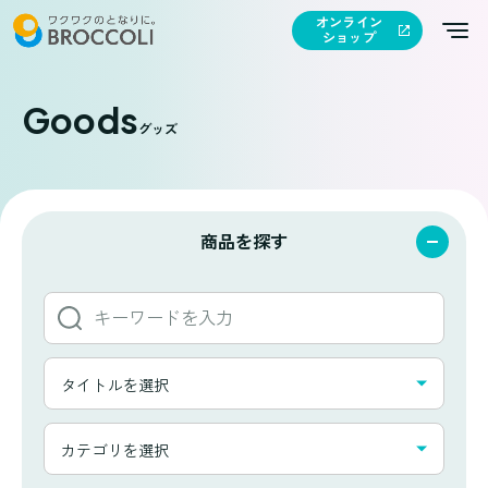
オンライン
ショップ
Goods
グッズ
商品を探す
キ
ー
ワ
タ
ー
タイトルを選択
イ
ド
ト
か
カ
ル
カテゴリを選択
ら
テ
一