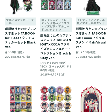
文具／ステッカー・シ
コレクション／トレー
インテリア／アクリル
ール
ディング商品／カスタ
類／アクリルスタンド
マイズビジュアルカー
劇場版 うたの☆プリン
劇場版 うたの☆プリン
ドコレクション
スさまっ♪ TABOO N
スさまっ♪ TABOO N
劇場版 うたの☆プリン
IGHT XXXX クリアス
IGHT XXXX アクリル
スさまっ♪ TABOO N
テッカーセット Black
スタンド Main Visual
IGHT XXXX カスタマ
Ver.
Ver.
イズビジュアルカード
880
1,760
各
円(税込)
各
円(税込)
コレクション Black &
2025年6月27日(金)
2025年6月27日(金)
Gray Ver.
1パック 660円（税込） ／
1BOX（8パック入り）5,2
80円（税込）
2025年6月27日(金)