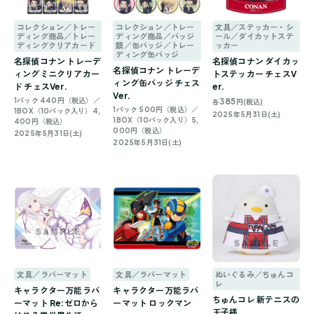
コレクション／トレー
コレクション／トレー
文具／ステッカー・シ
ディング商品／トレー
ディング商品／バッジ
ール／ダイカットステ
ディングクリアカード
類／缶バッジ／トレー
ッカー
ディング缶バッジ
名探偵コナン トレーデ
名探偵コナン ダイカッ
名探偵コナン トレーデ
ィングミニクリアカー
トステッカー チェスV
ィング缶バッジ チェス
ド チェスVer.
er.
Ver.
1パック 440円（税込）／
385
各
円(税込)
1パック 500円（税込）／
1BOX（10パック入り）4,
2025年5月31日(土)
1BOX（10パック入り）5,
400円（税込）
000円（税込）
2025年5月31日(土)
2025年5月31日(土)
文具／ラバーマット
文具／ラバーマット
ぬいぐるみ／ちゅんコ
レ
キャラクター万能ラバ
キャラクター万能ラバ
ちゅんコレ 新テニスの
ーマット Re:ゼロから
ーマット ロックマン
王子様