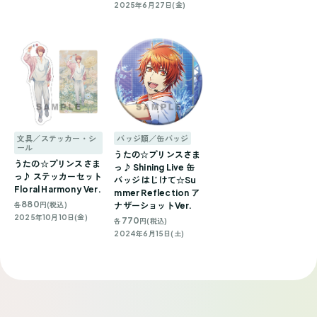
2025年6月27日(金)
文具／ステッカー・シ
バッジ類／缶バッジ
ール
うたの☆プリンスさま
うたの☆プリンスさま
っ♪ Shining Live 缶
っ♪ ステッカーセット
バッジ はじけて☆Su
Floral Harmony Ver.
mmer Reflection ア
880
各
円(税込)
ナザーショットVer.
2025年10月10日(金)
770
各
円(税込)
2024年6月15日(土)