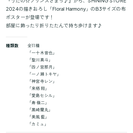
『うたの☆プリンスさまっ♪』から、SHINING STORE
2024の描きおろし「Floral Harmony」のB3サイズの布
ポスターが登場です！
部屋に飾ったり折りたたんで持ち歩けます♪
商
種類数
全11種
品
「一十木音也」
詳
「聖川真斗」
細
「四ノ宮那月」
「一ノ瀬トキヤ」
「神宮寺レン」
「来栖 翔」
「愛島セシル」
「寿 嶺二」
「黒崎蘭丸」
「美風 藍」
「カミュ」