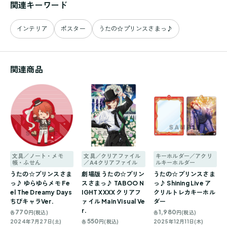
関連キーワード
インテリア
ポスター
うたの☆プリンスさまっ♪
関連商品
文具／ノート・メモ
文具／クリアファイル
キーホルダー／アクリ
帳・ふせん
／A4クリアファイル
ルキーホルダー
うたの☆プリンスさま
劇場版 うたの☆プリン
うたの☆プリンスさま
っ♪ ゆらゆらメモ Fe
スさまっ♪ TABOO N
っ♪ Shining Live ア
el The Dreamy Days
IGHT XXXX クリアフ
クリルトレカキーホル
ちびキャラVer.
ァイル Main Visual Ve
ダー
r.
770
1,980
各
円(税込)
各
円(税込)
550
2024年7月27日(土)
各
円(税込)
2025年12月11日(木)