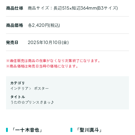
商品仕様
商品サイズ：長辺515×短辺364mm(B3サイズ)
商品価格
各2,420円(税込)
発売日
2025年10月10日(金)
※
通信販売は商品の在庫がなくなり次第終了になります。
※
商品価格は発売日当時の価格になります。
カテゴリ
インテリア
ポスター
タイトル
うたの☆プリンスさまっ♪
「一十木音也」
「聖川真斗」