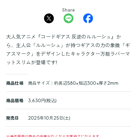
Share
大人気アニメ『コードギアス 反逆のルルーシュ』か
ら、主人公「ルルーシュ」が持つギアスの力の象徴「ギ
アスマーク」をデザインしたキャラクター万能ラバーマ
ットスリムが登場です!
商
商品仕様
商品サイズ：約長辺580×短辺300×厚さ2mm
品
詳
細
商品価格
3,630円(税込)
発売日
2025年10月25日(土)
※
通信販売は商品の在庫がなくなり次第終了になります。