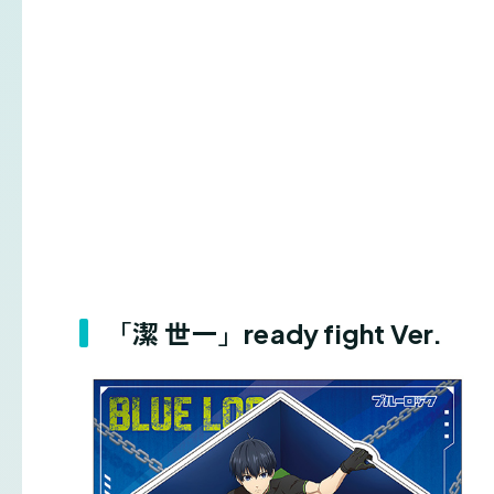
「潔 世一」ready fight Ver.