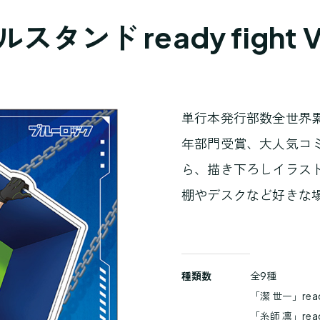
ンド ready fight V
単行本発行部数全世界累
年部門受賞、大人気コ
ら、描き下ろしイラス
棚やデスクなど好きな
商
種類数
全9種
品
「潔 世一」ready 
詳
「糸師 凛」ready 