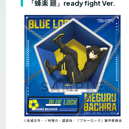
「蜂楽 廻」ready fight Ver.