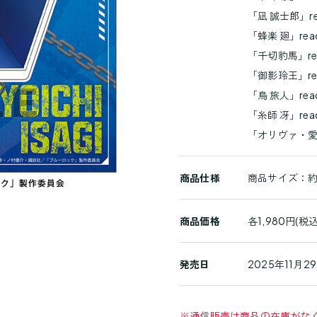
細
「凪 誠士郎」read
「蜂楽 廻」ready 
「千切豹馬」ready
「御影玲王」ready
「烏 旅人」ready 
「糸師 冴」ready 
「オリヴァ・愛空」r
商品仕様
商品サイズ：約縦
商品価格
各1,980円(税込
発売日
2025年11月29
※
通信販売は商品の在庫がな