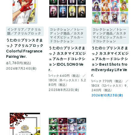
インテリア／アクリル
コレクション／トレー
コレクション／トレー
類／アクリルブロック
ディング商品／カスタ
ディング商品／カスタ
マイズビジュアルカー
マイズビジュアルカー
うたの☆プリンスさま
ドコレクション
ドコレクション
っ♪ アクリルブロック
うたの☆プリンスさま
うたの☆プリンスさま
Colorful Fragrance
っ♪ カスタマイズビジ
っ♪ カスタマイズビジ
Pairing Ver.
ュアルカードコレクシ
ュアルカードコレクシ
1,760
各
円(税込)
ョン IDOL SONG Ve
ョン Best Shots fro
2026年7月24日(金)
r.
m Everyday Life Ve
r.
1パック 660円（税込） ／
1BOX（8パック入り）5,2
1パック 770円（税込） ／
80円（税込）
1BOX（12パック入り）9,
2025年8月22日(金)
240円（税込）
2026年10月23日(金)