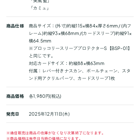
「美風 藍」
「カミュ」
商品仕様
商品サイズ：(外寸)約縦115×横84×厚さ6mm / (内フ
レーム)約縦93×横68mm /(カードスリーブ)約縦91×
横64.5mm
※ブロッコリースリーブプロテクターS【BSP-01】
と同じです。
対応カードサイズ：約縦88×横63mm
付属：レバー付きナスカン、ボールチェーン、スタ
ンド用アクリルパーツ、カードスリーブ1枚
商品価格
各1,980円(税込)
発売日
2025年12月11日(木)
※
通信販売は商品の在庫がなくなり次第終了になります。
※
商品価格は発売日当時の価格になります。