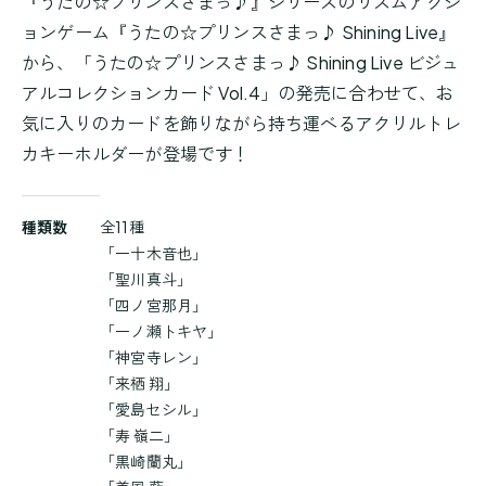
『うたの☆プリンスさまっ♪』シリーズのリズムアクシ
ョンゲーム『うたの☆プリンスさまっ♪ Shining Live』
から、「うたの☆プリンスさまっ♪ Shining Live ビジュ
アルコレクションカード Vol.4」の発売に合わせて、お
気に入りのカードを飾りながら持ち運べるアクリルトレ
カキーホルダーが登場です！
商
種類数
全11種
品
「一十木音也」
詳
「聖川真斗」
細
「四ノ宮那月」
「一ノ瀬トキヤ」
「神宮寺レン」
「来栖 翔」
「愛島セシル」
「寿 嶺二」
「黒崎蘭丸」