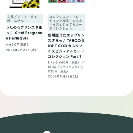
文具／ノート・メモ
コレクション／トレー
帳・ふせん
ディング商品／カスタ
マイズビジュアルカー
うたの☆プリンスさま
ドコレクション
っ♪ メモ帳 Fragranc
劇場版 うたの☆プリン
e Pairing Ver.
スさまっ♪ TABOO N
660
各
円(税込)
IGHT XXXX カスタマ
2026年7月24日(金)
イズビジュアルカード
コレクション Part.1
1パック 660円（税込） ／
1BOX（12パック入り）7,
920円（税込）
2025年11月22日(土)