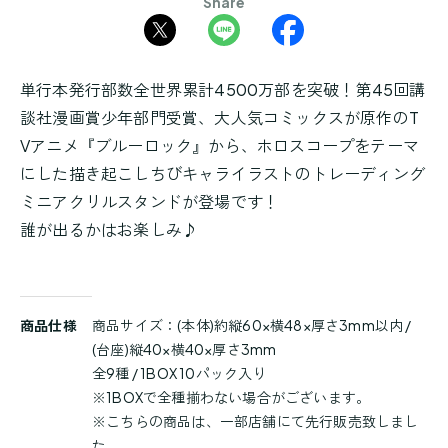
Share
単行本発行部数全世界累計4500万部を突破！第45回講
談社漫画賞少年部門受賞、大人気コミックスが原作のT
Vアニメ『ブルーロック』から、ホロスコープをテーマ
にした描き起こしちびキャライラストのトレーディング
ミニアクリルスタンドが登場です！
誰が出るかはお楽しみ♪
商
商品仕様
商品サイズ：(本体)約縦60×横48×厚さ3mm以内 /
品
(台座)縦40×横40×厚さ3mm
詳
全9種 / 1BOX 10パック入り
細
※1BOXで全種揃わない場合がございます。
※こちらの商品は、一部店舗にて先行販売致しまし
た。