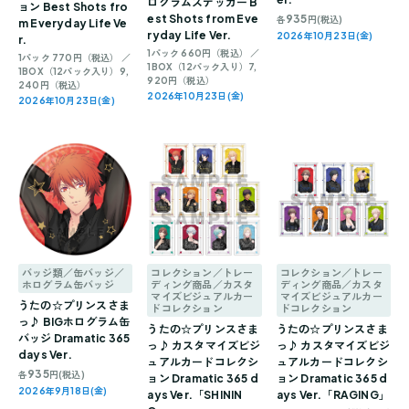
ログラムステッカー B
ョン Best Shots fro
est Shots from Eve
935
各
円(税込)
m Everyday Life Ve
ryday Life Ver.
2026年10月23日(金)
r.
1パック 660円（税込） ／
1パック 770円（税込） ／
1BOX（12パック入り）7,
1BOX（12パック入り）9,
920円（税込）
240円（税込）
2026年10月23日(金)
2026年10月23日(金)
バッジ類／缶バッジ／
コレクション／トレー
コレクション／トレー
ホログラム缶バッジ
ディング商品／カスタ
ディング商品／カスタ
マイズビジュアルカー
マイズビジュアルカー
うたの☆プリンスさま
ドコレクション
ドコレクション
っ♪ BIGホログラム缶
うたの☆プリンスさま
うたの☆プリンスさま
バッジ Dramatic 365
っ♪ カスタマイズビジ
っ♪ カスタマイズビジ
days Ver.
ュアルカードコレクシ
ュアルカードコレクシ
935
各
円(税込)
ョン Dramatic 365 d
ョン Dramatic 365 d
2026年9月18日(金)
ays Ver.「SHININ
ays Ver.「RAGING」