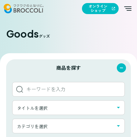
オンライン
ショップ
Goods
グッズ
商品を探す
キ
ー
ワ
タ
ー
タイトルを選択
イ
ド
ト
か
カ
ル
カテゴリを選択
ら
テ
一