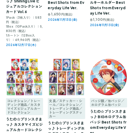
っ♪ Shining Live ビ
Best Shots from Ev
ルキーホルダー Best
ジュアルコレクション
eryday Life Ver.
Shots from Everyd
カード Vol.6
ay Life Ver.
1,650
各
円(税込)
1Pack（3枚入り）：583
1,100
2026年11月13日(金)
各
円(税込)
円（税込）
2026年11月13日(金)
1Box（10Pack入り）：5,
830円（税込）
1カートン（12Box入
り）：69,960円（税込）
2026年12月17日(木)
コレクション／トレー
文具／ステッカー・シ
バッジ類／缶バッジ／
ディング商品／カスタ
ール／コレクション／
ホログラム缶バッジ
マイズビジュアルカー
トレーディング商品／
うたの☆プリンスさま
ドコレクション
トレーディングステッ
カー
っ♪ BIGホログラム缶
うたの☆プリンスさま
バッジ Best Shots fr
うたの☆プリンスさま
っ♪ カスタマイズビジ
om Everyday Life V
っ♪ トレーディングホ
ュアルカードコレクシ
er.