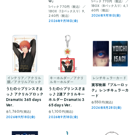
G」
1パック 770円（税込） ／
1BOX（8パック入り）6,1
1パック 770円（税込） ／
60円（税込）
1BOX（12パック入り）9,
2026年9月18日(金)
240円（税込）
2026年9月18日(金)
インテリア／アクリル
キーホルダー／アクリ
レンチキュラーカード
類／アクリルブロック
ルキーホルダー
実写映画『ブルーロッ
うたの☆プリンスさま
うたの☆プリンスさま
ク』 レンチキュラーカ
っ♪ アクリルブロック
っ♪ 2連アクリルキー
ード
Dramatic 365 days
ホルダー Dramatic 3
550
各
円(税込)
Ver.
65 days Ver.
2026年8月28日(金)
1,760
1,100
各
円(税込)
各
円(税込)
2026年9月18日(金)
2026年9月18日(金)