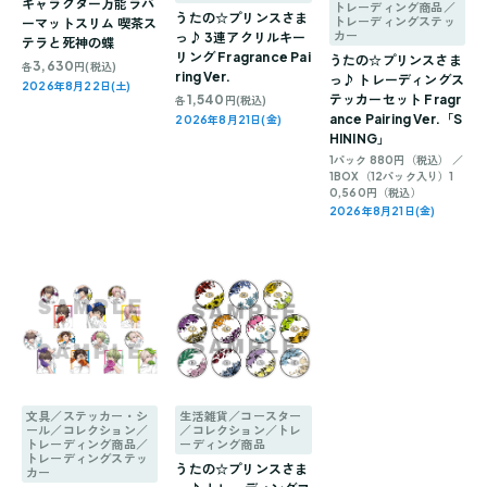
キャラクター万能ラバ
トレーディング商品／
うたの☆プリンスさま
トレーディングステッ
ーマットスリム 喫茶ス
カー
っ♪ 3連アクリルキー
テラと死神の蝶
リング Fragrance Pai
うたの☆プリンスさま
3,630
各
円(税込)
ring Ver.
っ♪ トレーディングス
2026年8月22日(土)
1,540
テッカーセット Fragr
各
円(税込)
ance Pairing Ver.「S
2026年8月21日(金)
HINING」
1パック 880円（税込） ／
1BOX（12パック入り）1
0,560円（税込）
2026年8月21日(金)
文具／ステッカー・シ
生活雑貨／コースター
ール／コレクション／
／コレクション／トレ
トレーディング商品／
ーディング商品
トレーディングステッ
うたの☆プリンスさま
カー