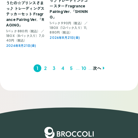
っ♪ トレーディングコ
うたの☆プリンスさま
ースター Fragrance
っ♪ トレーディングス
Pairing Ver.「SHININ
テッカーセット Fragr
G」
ance Pairing Ver.「R
1パック 990円（税込） ／
AGING」
1BOX（12パック入り）11,
1パック 880円（税込） ／
880円（税込）
1BOX（8パック入り）7,0
2026年8月21日(金)
40円（税込）
2026年8月21日(金)
...
...
1
2
3
4
5
10
次へ
投
稿
ナ
ビ
ゲ
ー
シ