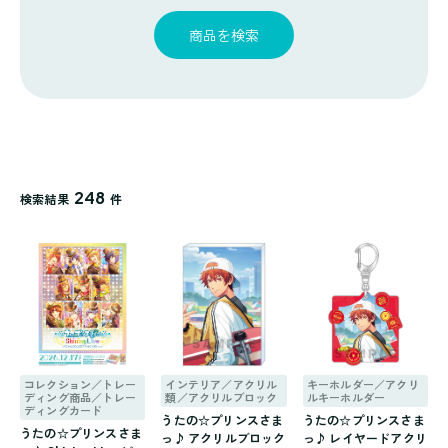
探
ゴ
覧
す
リ
商品を検索
一
覧
248
検索結果
件
コレクション／トレー
インテリア／アクリル
キーホルダー／アクリ
ディング商品／トレー
類／アクリルブロック
ルキーホルダー
ディングカード
うたの☆プリンスさま
うたの☆プリンスさま
うたの☆プリンスさま
っ♪ アクリルブロック
っ♪ レイヤードアクリ