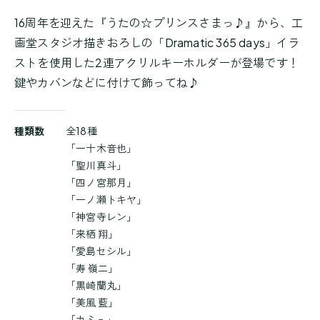
16周年を迎えた『うたの☆プリンスさまっ♪』から、工
画堂スタジオ描きおろしの「Dramatic 365 days」イラ
ストを使用した2連アクリルキーホルダーが登場です！
鍵やカバンなどに付けて飾ってね♪
商
種類数
全18種
品
「一十木音也」
詳
「聖川真斗」
細
「四ノ宮那月」
「一ノ瀬トキヤ」
「神宮寺レン」
「来栖 翔」
「愛島セシル」
「寿 嶺二」
「黒崎蘭丸」
「美風 藍」
「カミュ」