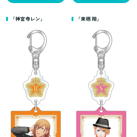
「神宮寺レン」
「来栖 翔」