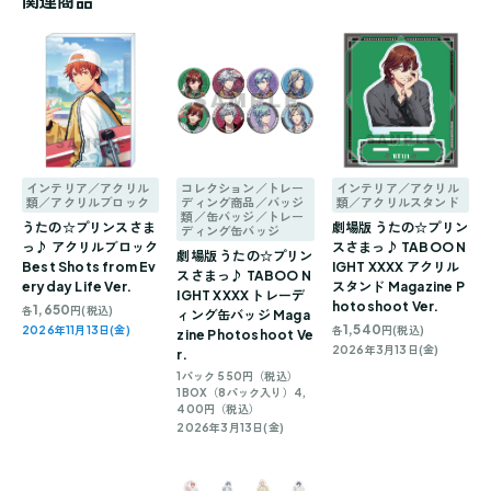
関連商品
インテリア／アクリル
コレクション／トレー
インテリア／アクリル
類／アクリルブロック
ディング商品／バッジ
類／アクリルスタンド
類／缶バッジ／トレー
うたの☆プリンスさま
劇場版 うたの☆プリン
ディング缶バッジ
っ♪ アクリルブロック
スさまっ♪ TABOO N
劇場版 うたの☆プリン
Best Shots from Ev
IGHT XXXX アクリル
スさまっ♪ TABOO N
eryday Life Ver.
スタンド Magazine P
IGHT XXXX トレーデ
hotoshoot Ver.
1,650
各
円(税込)
ィング缶バッジ Maga
1,540
2026年11月13日(金)
各
円(税込)
zine Photoshoot Ve
2026年3月13日(金)
r.
1パック 550円（税込）
1BOX（8パック入り）4,
400円（税込）
2026年3月13日(金)