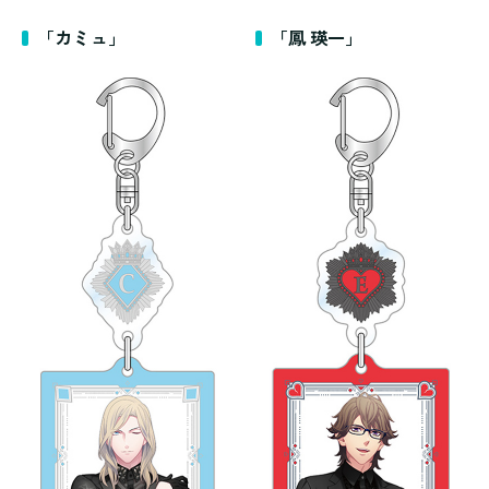
「カミュ」
「鳳 瑛一」