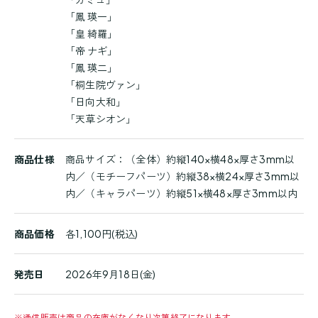
「鳳 瑛一」
「皇 綺羅」
「帝 ナギ」
「鳳 瑛二」
「桐生院ヴァン」
「日向大和」
「天草シオン」
商品仕様
商品サイズ：（全体）約縦140×横48×厚さ3mm以
内／（モチーフパーツ）約縦38×横24×厚さ3mm以
内／（キャラパーツ）約縦51×横48×厚さ3mm以内
商品価格
各1,100円(税込)
発売日
2026年9月18日(金)
※
通信販売は商品の在庫がなくなり次第終了になります。