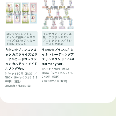
コレクション／トレー
インテリア／アクリル
ディング商品／カスタ
類／アクリルスタンド
マイズビジュアルカー
／コレクション／トレ
ドコレクション
ーディング商品
うたの☆プリンスさま
うたの☆プリンスさま
っ♪ カスタマイズビジ
っ♪ トレーディングア
ュアルカードコレクシ
クリルスタンド Floral
ョン カルテットアイド
Harmony Ver.
ルソングVer.
1パック 770円（税込）
1BOX（12パック入り）9,
1パック 660円（税込） ／
240円（税込）
1BOX（8パック入り）5,2
2025年9月19日(金)
80円（税込）
2025年4月25日(金)