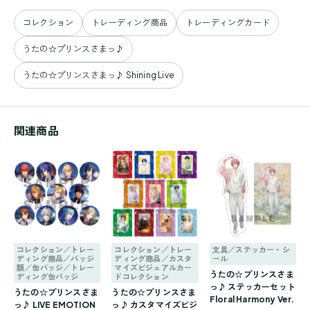
コレクション
トレーディング商品
トレーディングカード
うたの☆プリンスさまっ♪
うたの☆プリンスさまっ♪ Shining Live
関連商品
コレクション／トレー
コレクション／トレー
文具／ステッカー・シ
ディング商品／バッジ
ディング商品／カスタ
ール
類／缶バッジ／トレー
マイズビジュアルカー
うたの☆プリンスさま
ディング缶バッジ
ドコレクション
っ♪ ステッカーセット
うたの☆プリンスさま
うたの☆プリンスさま
Floral Harmony Ver.
っ♪ LIVE EMOTION
っ♪ カスタマイズビジ