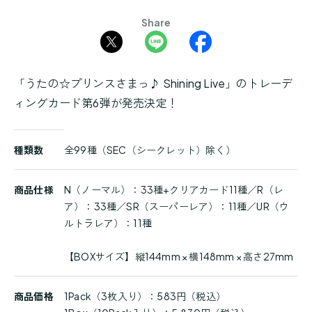
Share
「うたの☆プリンスさまっ♪ Shining Live」のトレーデ
ィングカード第6弾が発売決定！
商
種類数
全99種（SEC（シークレット）除く）
品
詳
細
商品仕様
N（ノーマル）：33種+クリアカード11種／R（レ
ア）：33種／SR（スーパーレア）：11種／UR（ウ
ルトラレア）：11種
【BOXサイズ】縦144mm × 横148mm × 高さ27mm
商品価格
1Pack（3枚入り）：583円（税込）