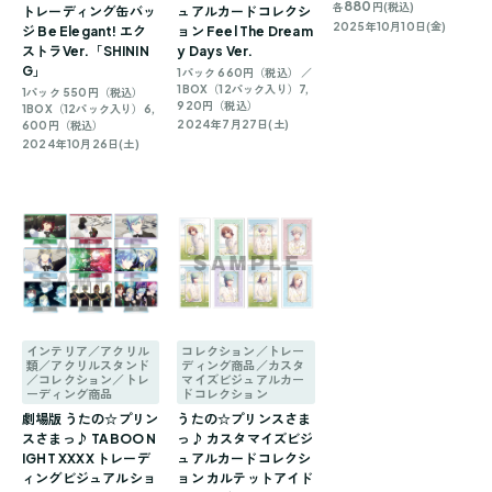
880
各
円(税込)
トレーディング缶バッ
ュアルカードコレクシ
2025年10月10日(金)
ジ Be Elegant! エク
ョン Feel The Dream
ストラVer.「SHININ
y Days Ver.
G」
1パック 660円（税込） ／
1BOX（12パック入り）7,
1パック 550円（税込）
920円（税込）
1BOX（12パック入り）6,
2024年7月27日(土)
600円（税込）
2024年10月26日(土)
インテリア／アクリル
コレクション／トレー
類／アクリルスタンド
ディング商品／カスタ
／コレクション／トレ
マイズビジュアルカー
ーディング商品
ドコレクション
劇場版 うたの☆プリン
うたの☆プリンスさま
スさまっ♪ TABOO N
っ♪ カスタマイズビジ
IGHT XXXX トレーデ
ュアルカードコレクシ
ィングビジュアルショ
ョン カルテットアイド