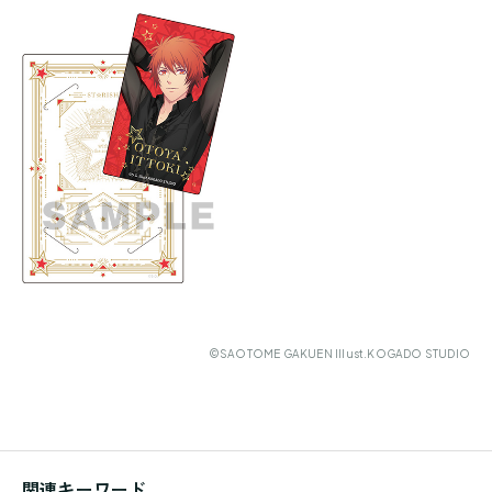
©SAOTOME GAKUEN Illust.KOGADO STUDIO
関連キーワード