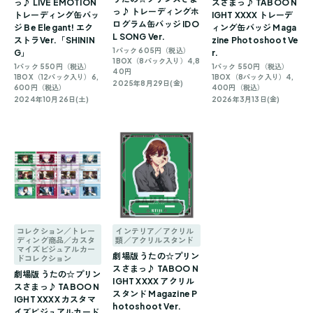
っ♪ LIVE EMOTION
スさまっ♪ TABOO N
っ♪ トレーディングホ
トレーディング缶バッ
IGHT XXXX トレーデ
ログラム缶バッジ IDO
ジ Be Elegant! エク
ィング缶バッジ Maga
L SONG Ver.
ストラVer.「SHININ
zine Photoshoot Ve
1パック 605円（税込）
G」
r.
1BOX（8パック入り）4,8
1パック 550円（税込）
1パック 550円（税込）
40円
1BOX（12パック入り）6,
1BOX（8パック入り）4,
2025年8月29日(金)
600円（税込）
400円（税込）
2024年10月26日(土)
2026年3月13日(金)
コレクション／トレー
インテリア／アクリル
ディング商品／カスタ
類／アクリルスタンド
マイズビジュアルカー
劇場版 うたの☆プリン
ドコレクション
スさまっ♪ TABOO N
劇場版 うたの☆プリン
IGHT XXXX アクリル
スさまっ♪ TABOO N
スタンド Magazine P
IGHT XXXX カスタマ
hotoshoot Ver.
イズビジュアルカード