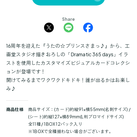
Share
16周年を迎えた『うたの☆プリンスさまっ♪』から、工
画堂スタジオ描きおろしの「Dramatic 365 days」イラ
ストを使用したカスタマイズビジュアルカードコレクシ
ョンが登場です！
開けてみるまでワクワクドキドキ！誰が出るかはお楽し
み♪
商
商品仕様
商品サイズ：(カード)約縦91×横55mm(名刺サイズ) /
品
(シート)約縦127×横89mm(L判ブロマイドサイズ)
詳
全11種 / 1BOX 12パック入り
細
※1BOXで全種揃わない場合がございます。