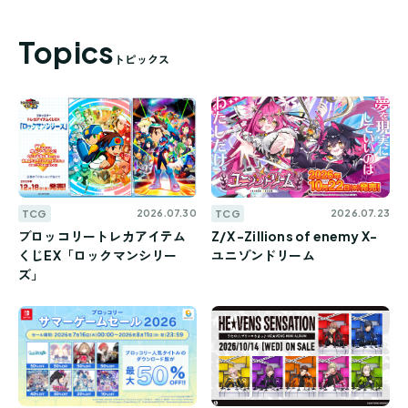
Topics
トピックス
TCG
TCG
T
2026.07.30
2026.07.23
ブロッコリートレカアイテム
Z/X -Zillions of enemy X-
Z/
くじEX「ロックマンシリー
ユニゾンドリーム
ア
ズ」