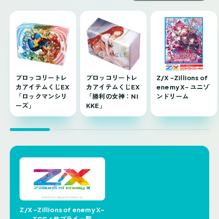
ブロッコリートレ
ブロッコリートレ
Z/X -Zillions of
カアイテムくじEX
カアイテムくじEX
enemy X- ユニゾ
「ロックマンシリ
「勝利の女神：NI
ンドリーム
ーズ」
KKE」
Z/X -Zillions of enemy X-
TCG / サプライ一覧