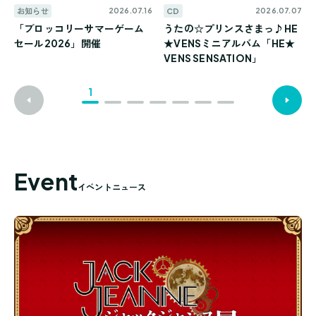
お知らせ
CD
グ
2026.07.16
2026.07.07
「ブロッコリーサマーゲーム
うたの☆プリンスさまっ♪HE
う
セール2026」開催
★VENSミニアルバム「HE★
n
VENS SENSATION」
ョ
1
件
件
前
の
8
次
の
8
Event
イベントニュース