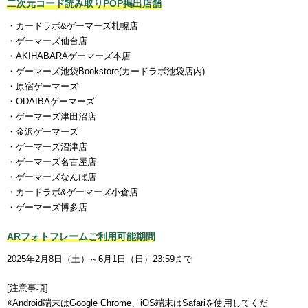
二次元コード読み取りPOP掲出店舗
2018.07.12
『アニメ・ゲーム・コミック』を更新
・カードラボ&ゲーマーズ札幌店
｢でじこ☆あらもーど｣ ｢でじこ★あどべんちゃー｣ 電子配信情
・ゲーマーズ仙台店
報を掲載しました
・AKIHABARAゲーマーズ本店
2018.07.05
・ゲーマーズ池袋Bookstore(カードラボ池袋店内)
デ・ジ・キャラット20周年お祝いイラストアンソロジー＆フ
・原宿ゲーマーズ
ァンBOOK『Variety of CHOCOLA』情報公開！
・ODAIBAゲーマーズ
2018.06.28
・ゲーマーズ津田沼店
『20周年アニバーサリー企画その4』惑星間友好条約締結(コラ
・金沢ゲーマーズ
ボレーション)キャンペーン開催！
・ゲーマーズ沼津店
2018.06.21
・ゲーマーズ名古屋店
げまげま更新
・ゲーマーズなんば店
2018.06.15
・カードラボ&ゲーマーズ小倉店
『20周年アニバーサリー企画その3』アニバーサリーグッズ公
・ゲーマーズ博多店
開！
2018.04.23
ARフォトフレームご利用可能期間
げまげま更新
2018.02.28
2025年2月8日（土）～6月1日（日）23:59まで
こげどんぼ*先生よりデ・ジ・キャラット20周年のお祝いイラ
ストが届きました
[注意事項]
2018.02.25
※Android端末はGoogle Chrome、iOS端末はSafariを使用してくだ