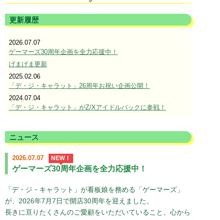
更新履歴
2026.07.07
ゲーマーズ30周年企画を全力応援中！
げまげま更新
2025.02.06
「デ・ジ・キャラット」26周年お祝い企画公開！
2024.07.04
「デ・ジ・キャラット」がZ/Xアイドルパックに参戦！
2023.10.20
こげどんぼ*画集「CHOCOLA Selection 2023」発売決定！
ニュース
2023.04.12
「デ・ジ・キャラット」25周年お祝いグッズ発売決定！！
2026.07.07
NEW！
2022.12.26
ゲーマーズ30周年企画を全力応援中！
Z/Xキャラクターデッキ「デ・ジ・キャラット」販売決定！！
2022.11.26
「デ・ジ・キャラット」が看板娘を務める「ゲーマーズ」
「デ・ジ・キャラット24周年記念 こげどんぼ*作品展 in 京
が、2026年7月7日で開店30周年を迎えました。
都」開催決定！！
長きに亘りたくさんのご愛顧をいただいていること、心から
2022.08.10