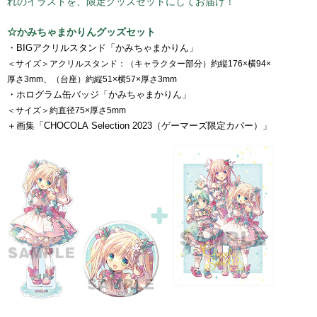
れのイラストを、限定グッズセットにしてお届け！
☆かみちゃまかりんグッズセット
・BIGアクリルスタンド「かみちゃまかりん」
＜サイズ＞アクリルスタンド：（キャラクター部分）約縦176×横94×
厚さ3mm、（台座）約縦51×横57×厚さ3mm
・ホログラム缶バッジ「かみちゃまかりん」
＜サイズ＞約直径75×厚さ5mm
＋画集「CHOCOLA Selection 2023（ゲーマーズ限定カバー）」