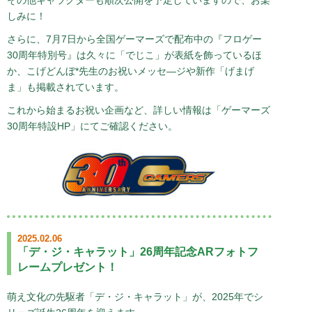
2021.01.12
しみに！
げまげま更新
TVアニメ「デ・ジ・キャラットにょ」SVOD配信サイト追
さらに、7月7日から全国ゲーマーズで配布中の『フロゲー
加！
30周年特別号』は久々に「でじこ」が表紙を飾っているほ
2020.12.30
か、こげどんぼ*先生のお祝いメッセ―ジや新作「げまげ
フロゲー「令和のデ・ジ・キャラットまつり特別号」デジタル
ま」も掲載されています。
データ配布開始！
これから始まるお祝い企画など、詳しい情報は「ゲーマーズ
2020.12.28
でじこが『マンガドア』宣伝大使に就任！
30周年特設HP」にてご確認ください。
2020.12.25
「令和のデ・ジ・キャラットまつり」オンライン情報更新！
2020.12.18
「令和のデ・ジ・キャラットまつり」オンライン情報更新！
2020.11.30
「デ・ジ・キャラット」ライセンス料フリー企画始動！
2020.11.20
2025.02.06
「令和のデ・ジ・キャラットまつり」開催決定！
「デ・ジ・キャラット」26周年記念ARフォトフ
2020.10.10
レームプレゼント！
デ・ジ・キャラット画集「CHOCOLA 2020」発売決定！
2020.09.25
萌え文化の先駆者「デ・ジ・キャラット」が、2025年でシ
TVアニメ「デ・ジ・キャラットにょ」SVOD配信決定！