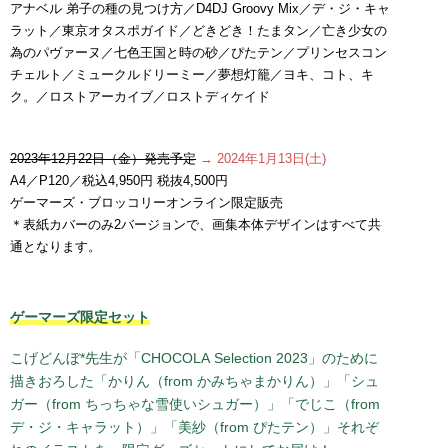
アナベル 弟子の種の見つけ方／D4DJ Groovy Mix／デ・ジ・キャ
ラット／東京オタスポガイド／どきどき！たまタン／亡き少女の
為のパヴァーヌ／七色王国と時の砂／ぴたテン／プリンセスコン
チェルト／ミュークルドリーミー／夢想灯籠／ヨキ、コト、キ
ク。／ロストアーカイブ／ロストディケイド
2023年12月22日（金）発売予定
→ 2024年1月13日(土)
A4／P120／税込4,950円 税抜4,500円
ゲーマーズ・ブロッコリーオンライン限定販売
＊表紙カバーのみ2バージョンで、画集本体デザインはすべて共
通となります。
ゲーマーズ限定セット
こげどんぼ*先生が「CHOCOLA Selection 2023」のために
描きおろした「かりん（from かみちゃまかりん）」「シュ
ガー（from ちっちゃな雪使いシュガー）」「でじこ（from
デ・ジ・キャラット）」「美紗（from ぴたテン）」それぞ