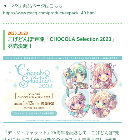
▼「Z/X」商品ページはこちら
https://www.zxtcg.com/product/expack_49.html
2023.10.20
こげどんぼ*画集「CHOCOLA Selection 2023」
発売決定！
『デ・ジ・キャラット』25周年を記念して、こげどんぼ*先
生がこれまで手がけた数多のイラストを厳選収録した画集