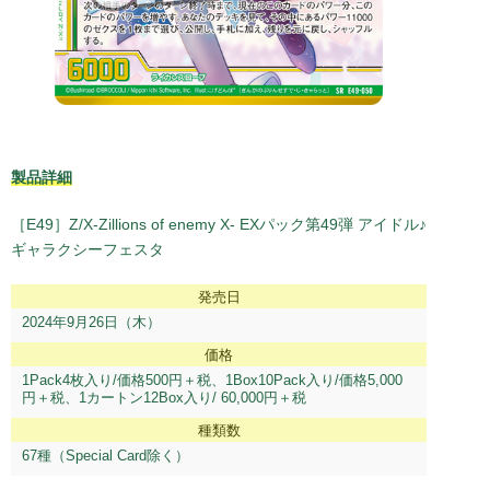
2013.05.28
げまげま更新
2013.05.28
3人をたくさんフォロー頂いて、ありがとうございます！
2013.05.08
【BOS限定】デ・ジ・キャラット15周年記念缶バッジ2個セッ
トが登場！
2013.02.27
製品詳細
でじこたちがツイッターを始めたようです
2013.02.08
［E49］Z/X-Zillions of enemy X- EXパック第49弾 アイドル♪
｢デ・ジ・キャラット15周年プロジェクト｣
ギャラクシーフェスタ
始動！
発売日
2024年9月26日（木）
価格
1Pack4枚入り/価格500円＋税、1Box10Pack入り/価格5,000
円＋税、1カートン12Box入り/ 60,000円＋税
種類数
67種（Special Card除く）