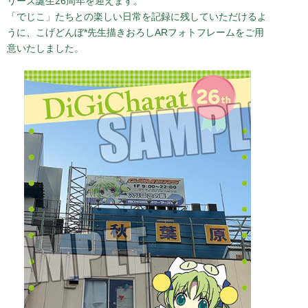
リーズ誕生26周年を迎えます。
『アニメ・ゲーム・コミック』を更新
「でじこ」たちとの楽しい日常を記録に残していただけるよ
「デ・ジ・キャラットにょ」「ウィンターガーデン」配信情報
うに、こげどんぼ*先生描きおろしARフォトフレームをご用
を掲載しました。
意いたしました。
2020.09.21
アプリ「ロストディケイド」参戦＆記念生特番放送決定！
2020.05.15
デ・ジ・キャラット楽曲配信開始！
2019.05.21
げまげま更新
2019.03.19
『Di Gi Charat 20th Anniversary DRAMA CD 発売記念トーク
イベント』イベントレポート公開
2019.03.12
『デ・ジ・キャラット』×『ゴシックは魔法乙女』コラボが
3/19(火)から開催決定！
『アニメ・ゲーム・コミック』を更新
｢ゴシックは魔法乙女｣ コラボ情報を掲載しました。
2019.02.20
『アニメ・ゲーム・コミック』を更新
｢でじこのチャンピオンカップ｣ Kindle版配信情報を掲載しま
した