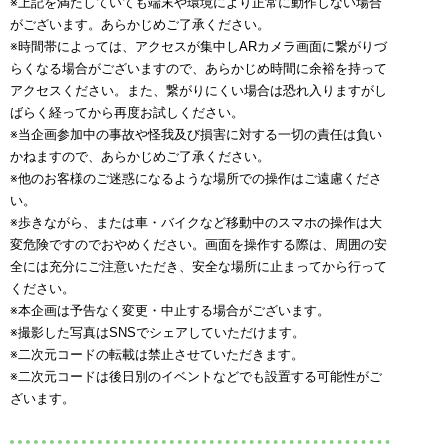
YouTubeライブ配信決定！
※上記を満たしていても端末や環境により正常に動作しない場合
がございます。あらかじめご了承ください。
2018.01.05
コラボレーションカフェ メニュー・特典・グッズ情報更新！
※時間帯によっては、アクセスが集中しARカメラ画面に繋がりづ
らくなる場合がございますので、あらかじめ時間に余裕を持って
2017.12.21
コラボレーションカフェ開催決定！
アクセスください。また、繋がりにくい場合は恐れ入りますがし
ばらく経ってから再度お試しください。
げまげま更新
※当企画参加中の事故や怪我及び損害に対する一切の責任は負い
2017.10.23
かねますので、あらかじめご了承ください。
げまげま更新
※他のお客様のご迷惑になるような場所での操作はご遠慮くださ
2017.08.21
い。
げまげま更新
※歩きながら、または車・バイクなど移動中のスマホの操作は大
2017.06.21
変危険ですのでおやめください。画面を操作する際は、周囲の安
げまげま更新
全には充分にご注意いただき、安全な場所に止まってから行って
2017.04.21
ください。
げまげま更新
※本企画は予告なく変更・中止する場合がございます。
2016.06.09
※撮影した写真はSNSでシェアしていただけます。
デ・ジ・キャラットミュージアム開催決定！
※二次元コードの転載は禁止させていただきます。
2015.12.22
※二次元コードは後日別のイベントなどでも設置する可能性がご
『Di Gi Charat』LINEスタンプ｢ぴよこ｣｢P・K・O｣販売開始！
ざいます。
2015.08.21
『Di Gi Charat』LINEスタンプ｢ぷちこ｣｢うさだ｣販売開始！
2015.06.04