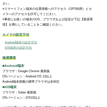
『デ・ジ・キャラット×Café ASANコラボレーションカフェス
さい。
ペシャルオープニングイベント』イベントレポート公開
※スマートフォン端末の位置情報へのアクセス（GPS利用）とカ
こげどんぼ*先生よりデ・ジ・キャラット×Cafe ASANコラボ
メラへのアクセスを許可してください。
レーションカフェありがとうイラストが届きました
※事前にお使いの端末のOS、ブラウザおよび設定が下記【推奨環
2018.02.21
境】を満たしていることをご確認ください。
げまげま更新
2018.02.20
カメラの設定方法
デ・ジ・キャラット純金像・純銀像 展示情報更新
Android端末の設定方法
2018.02.15
iOS端末の設定方法
デ・ジ・キャラット純金像・純銀像 展示情報公開
2018.02.07
推奨環境
デ・ジ・キャラットが20周年を迎えます
『でじこのへや』サイトをリニューアルしました
■Android端末
ブラウザ：Google Chrome 最新版
『キャラクター』に「ブロッコデス」を追加
OSバージョン：Android OS 12以上
『アニメ・ゲーム・コミック』を更新
Android端末搭載の標準ブラウザは未対応
2018.01.26
■iOS端末
コラボレーションカフェ スペシャルオープニングイベント 当
ブラウザ：Safari 最新版
日チケット販売決定！
OSバージョン：iOS15以上
2018.01.15
コラボレーションカフェ スペシャルオープニングイベント