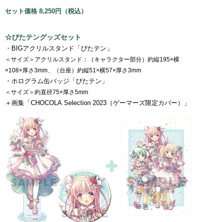
セット価格 8,250円（税込）
☆ぴたテングッズセット
・BIGアクリルスタンド「ぴたテン」
＜サイズ＞アクリルスタンド：（キャラクター部分）約縦195×横
×108×厚さ3mm、（台座）約縦51×横57×厚さ3mm
・ホログラム缶バッジ「ぴたテン」
＜サイズ＞約直径75×厚さ5mm
＋画集「CHOCOLA Selection 2023（ゲーマーズ限定カバー）」