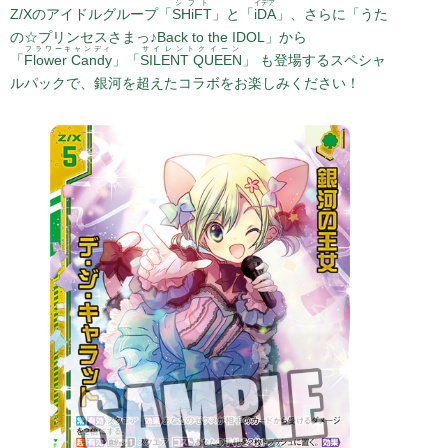
シフト
イデア
Z/Xのアイドルグループ「
SHiFT
」と「
iDA
」、さらに「うた
2014.12.19
デ・ジ・キャラット アニバーサリーベストアルバム受注開始!!
の☆プリンセスさまっ♪Back to the IDOL」から
フラワーキャンディ
サイレントクイーン
「
Flower Candy
」「
SILENT QUEEN
」 も登場するスペシャ
2014.11.06
デ・ジ・キャラット アニバーサリーベストアルバム発売決定!!
ルパックで、銀河を超えたコラボをお楽しみください！
2014.07.14
げまげま更新
2014.05.22
デ・ジ・キャラットクリアファイル4枚セット 3種が登場！
2013.10.03
でじこのゼクスカードが登場！
2013.08.16
デ・ジ・キャラット15周年記念グッズ ご予約受付中！
2013.08.01
ブラックゲマゲマ団アカウントが(不定期)から(公式)に昇格し
ました。
2013.06.03
ブラックゲマゲマ団活動開始(不定期)
2013.05.30
｢SUPER HEROINE CHRONICLE 超ヒロイン戦記｣に｢デ・
ジ・キャラット｣の参戦が決定！