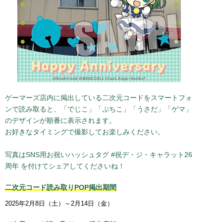
2019.02.08
デ・ジ・キャラット20周年アニバーサリードラマCD試聴公
開！
2019.01.29
デ・ジ・キャラット20周年アニバーサリードラマCD発売記念
トークイベント＆店頭抽選会開催！
2019.01.24
おおさかアニメカーニバルでデ・ジ・キャラット20周年イベ
ント開催！
ゲーマーズ店内に掲出している二次元コードをスマートフォ
2019.01.15
ンで読み取ると、「でじこ」「ぷちこ」「うさだ」「ゲマ」
デ・ジ・キャラット20周年アニバーサリードラマCD発売記念
のデザインが順番に表示されます。
スペシャルQ＆A掲載！
お好きなタイミングで撮影してお楽しみください。
2018.12.07
デ・ジ・キャラット20周年アニバーサリードラマCD発売日＆
詳細決定！
写真はSNS用お祝いハッシュタグ #祝デ・ジ・キャラット26
2018.09.21
周年 を付けてシェアしてくださいね！
げまげま更新
2018.07.23
二次元コード読み取りPOP掲出期間
げまげま更新
2025年2月8日（土）～2月14日（金）
2018.07.20
デ・ジ・キャラット20周年ドラマCD情報更新