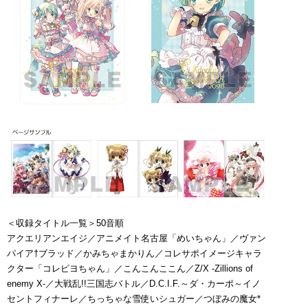
＜収録タイトル一覧＞50音順
アクエリアンエイジ／アニメイト名古屋「めいちゃん」／ヴァン
パイア†ブラッド／かみちゃまかりん／コレサポイメージキャラ
クター「コレピヨちゃん」／こんこんここん／Z/X -Zillions of
enemy X-／大戦乱!!三国志バトル／D.C.I.F.～ダ・カーポ～イノ
セントフィナーレ／ちっちゃな雪使いシュガー／つぼみの魔女*