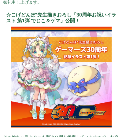
御礼申し上げます。
「デ・ジ・キャラット」20周年記念ドラマCDダウンロード販
売スタート！
☆こげどんぼ*先生描きおろし「30周年お祝いイラ
2021.12.24
スト 第1弾 でじこ＆ゲマ」公開！
デ・ジ・キャラットが24（にょ）周年を迎えます
2021.10.16
TikTokで「デ・ジ・キャラット」キャラクターソング音源配信
スタート！
2021.06.12
「令和のデ・ジ・キャラット」新プロジェクト始動！！
ライセンスフリー企画進行中！
D.U.P.とお揃いTシャツ販売決定！！
「デ・ジ・キャラット」カルトクイズに挑戦！
「デ・ジ・キャラット」ワンダフル版・スペシャルアニメシリ
ーズSVOD配信決定！
2021.05.26
突然の大ニュース特番YouTubeプレミア配信決定！
2021.05.11
『デ・ジ・キャラット』×『HELLO WORLD』コラボ決定！
2021.05.02
DM募集します！
その他キャラクターも順次公開を予定していますので、お楽