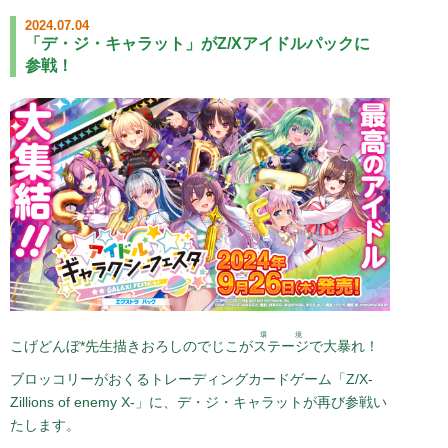
『Di Gi Charat』LINEスタンプ販売開始！
2024.07.04
「デ・ジ・キャラット」がZ/Xアイドルパックに
2015.05.15
Mobage内にて｢デ・ジ・キャラット｣のアバターが発売です！
参戦！
2015.02.05
デ・ジ・キャラット アニバーサリーベストアルバム マスタリ
ング比較動画公開!!
2015.01.28
デ・ジ・キャラット アニバーサリーベストアルバム ボーナス
トラック試聴公開!!
2015.01.27
デ・ジ・キャラット アニバーサリーベストアルバム 特別Q&A
第4弾公開!!
2015.01.22
デ・ジ・キャラット アニバーサリーベストアルバム 特別Q&A
第3弾公開!!
環境
2015.01.20
こげどんぼ*先生描きおろしのでじこが
ステージ
で大暴れ！
デ・ジ・キャラット アニバーサリーベストアルバム 特別Q&A
第2弾公開!!
ブロッコリーがおくるトレーディングカードゲーム「Z/X-
Zillions of enemy X-」に、デ・ジ・キャラットが再び参戦い
2015.01.15
デ・ジ・キャラット アニバーサリーベストアルバム 特別Q&A
たします。
第1弾公開!!