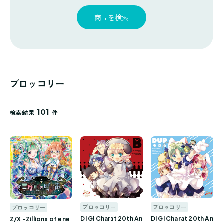
探
ゴ
覧
す
リ
商品を検索
一
覧
ブロッコリー
101
検索結果
件
ブロッコリー
ブロッコリー
ブロッコリー
Di Gi Charat 20th An
Di Gi Charat 20th An
Z/X -Zillions of ene