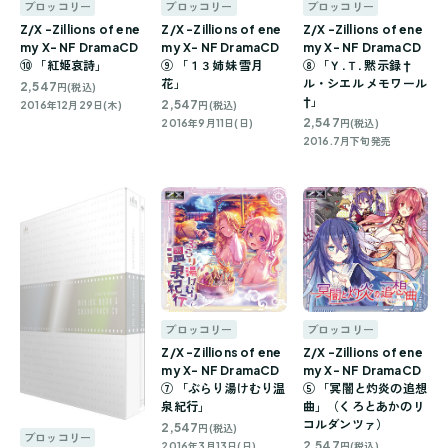
ブロッコリー
ブロッコリー
ブロッコリー
Z/X -Zillions of ene
Z/X -Zillions of ene
Z/X -Zillions of ene
my X- NF DramaCD
my X- NF DramaCD
my X- NF DramaCD
⑩ 「紅姫哀詩」
⑨ 「１３姉妹 雪月
⑧ 「Ｙ.Ｔ. 黙示録 †
花」
ル・シエル メモワール
2,547
円(税込)
†」
2,547
2016年12月29日(木)
円(税込)
2,547
2016年9月11日(日)
円(税込)
2016.7月下旬発売
ブロッコリー
ブロッコリー
Z/X -Zillions of ene
Z/X -Zillions of ene
my X- NF DramaCD
my X- NF DramaCD
⑦ 「ぶらり湯けむり温
⑤ 「冥闇と灼炎の追想
泉紀行」
曲」（くろとあかのリ
コルダンツァ）
2,547
円(税込)
ブロッコリー
2,547
2016年3月13日(日)
円(税込)