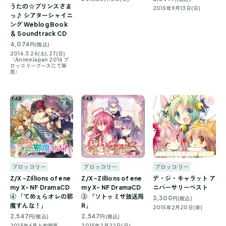
うたの☆プリンスさま
2015年9月13日(日)
っ♪ シアターシャイニ
ング Weblog Book
＆ Soundtrack CD
4,074
円(税込)
2016.3.26(土),27(日)
（AnimeJapan 2016 ブ
ロッコリーブースにて販
売）
ブロッコリー
ブロッコリー
ブロッコリー
Z/X -Zillions of ene
Z/X -Zillions of ene
デ・ジ・キャラット ア
my X- NF DramaCD
my X- NF DramaCD
ニバーサリーベスト
④ 「てめぇらオレの邪
③ 「ソトゥミサ放送局
3,300
円(税込)
魔すんな！」
R」
2015年2月20日(金)
2,547
2,547
円(税込)
円(税込)
2015年6月上旬発売
2015年2月22日(日)