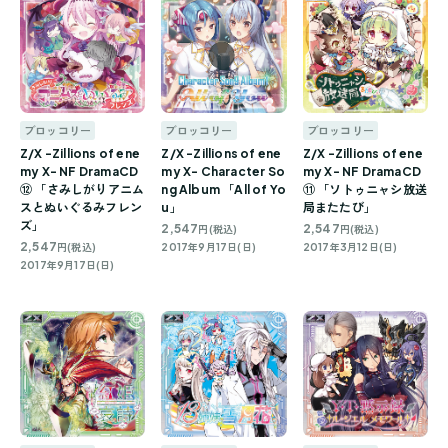
ブロッコリー
ブロッコリー
ブロッコリー
Z/X -Zillions of ene
Z/X -Zillions of ene
Z/X -Zillions of ene
my X- NF DramaCD
my X- Character So
my X- NF DramaCD
⑫ 「さみしがりアニム
ng Album 「All of Yo
⑪ 「ソトゥニャシ放送
スとぬいぐるみフレン
u」
局またたび」
ズ」
2,547
2,547
円(税込)
円(税込)
2,547
円(税込)
2017年9月17日(日)
2017年3月12日(日)
2017年9月17日(日)