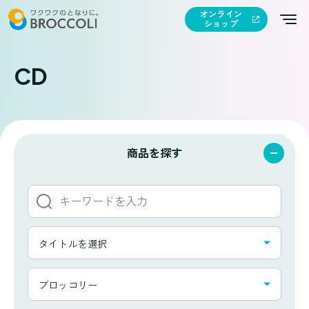
オンライン
ショップ
CD
商品を探す
キ
ー
ワ
タ
ー
タイトルを選択
イ
ド
ト
か
カ
ル
ブロッコリー
ら
テ
一