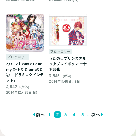
ブロッコリー
ブロッコリー
うたの☆プリンスさま
Z/X -Zillions of ene
っ♪プレイボタン 一十
my X- NC DramaCD
木音也
② 「ドラミコクインテ
3,565
円(税込)
ット」
2014年11月8日、9日
2,547
円(税込)
2014年12月28日(日)
...
前へ
1
2
3
4
5
次へ
投
稿