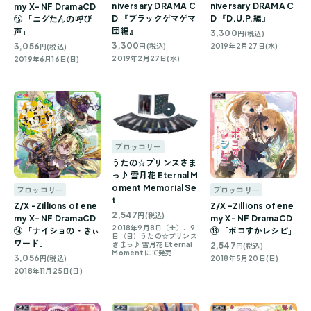
niversary DRAMA C
niversary DRAMA C
my X- NF DramaCD
D 『ブラックゲマゲマ
D 『D.U.P.編』
⑮ 「ニグたんの呼び
団編』
声」
3,300
円(税込)
3,300
3,056
円(税込)
2019年2月27日(水)
円(税込)
2019年2月27日(水)
2019年6月16日(日)
ブロッコリー
うたの☆プリンスさま
っ♪ 雪月花 Eternal M
oment Memorial Se
ブロッコリー
ブロッコリー
t
Z/X -Zillions of ene
Z/X -Zillions of ene
2,547
円(税込)
my X- NF DramaCD
my X- NF DramaCD
2018年9月8日（土）、9
⑭ 「ナイショの・きぃ
⑬ 「ボコすかレシピ」
日（日）うたの☆プリンス
ワード」
さまっ♪ 雪月花 Eternal
2,547
円(税込)
Momentにて発売
3,056
円(税込)
2018年5月20日(日)
2018年11月25日(日)