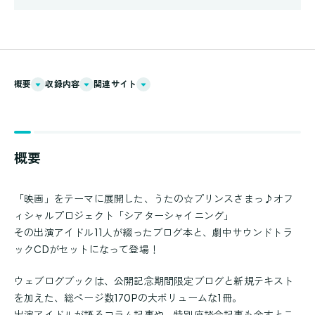
概要
収録内容
関連サイト
概要
「映画」をテーマに展開した、うたの☆プリンスさまっ♪オフ
ィシャルプロジェクト「シアターシャイニング」
その出演アイドル11人が綴ったブログ本と、劇中サウンドトラ
ックCDがセットになって登場！
ウェブログブックは、公開記念期間限定ブログと新規テキスト
を加えた、総ページ数170Pの大ボリュームな1冊。
出演アイドルが語るコラム記事や、特別座談会記事も余すとこ