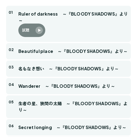
Ruler of darkness ～『BLOODY SHADOWS』より
～
試聴
Beautiful place ～『BLOODY SHADOWS』より～
名もなき想い ～『BLOODY SHADOWS』より～
Wanderer ～『BLOODY SHADOWS』より～
生者の星、狭間の太陽 ～『BLOODY SHADOWS』よ
り～
Secret longing ～『BLOODY SHADOWS』より～