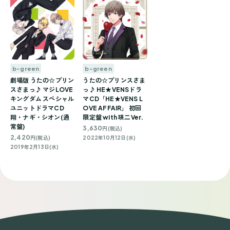
b-green
b-green
うたの☆プリンスさま
劇場版 うたの☆プリン
っ♪ HE★VENSドラ
スさまっ♪ マジLOVE
マCD「HE★VENS L
キングダム スペシャル
OVE AFFAIR」 初回
ユニットドラマCD
限定盤 with 瑛二Ver.
翔・ナギ・シオン(通
常盤)
3,630
円(税込)
2,420
2022年10月12日(水)
円(税込)
2019年2月13日(水)