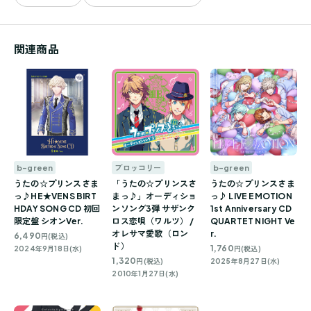
関連商品
b-green
ブロッコリー
b-green
うたの☆プリンスさま
「うたの☆プリンスさ
うたの☆プリンスさま
っ♪HE★VENS BIRT
まっ♪」オーディショ
っ♪ LIVE EMOTION
HDAY SONG CD 初回
ンソング3弾 サザンク
1st Anniversary CD
限定盤 シオンVer.
ロス恋唄（ワルツ） /
QUARTET NIGHT Ve
オレサマ愛歌（ロン
r.
6,490
円(税込)
ド）
1,760
2024年9月18日(水)
円(税込)
1,320
円(税込)
2025年8月27日(水)
2010年1月27日(水)