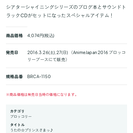
シアターシャイニングシリーズのブログ本とサウンドト
ラックCDがセットになったスペシャルアイテム！
商
商品価格
4,074円(税込)
品
詳
細
発売日
2016.3.26(土),27(日) （AnimeJapan 2016 ブロッコ
リーブースにて販売）
規格品番
BRCA-1150
※
商品価格は発売日当時の価格になります。
カテゴリ
ブロッコリー
タイトル
うたの☆プリンスさまっ♪