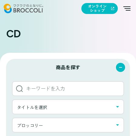
オンライン
ショップ
CD
商品を探す
キ
ー
ワ
タ
ー
タイトルを選択
イ
ド
ト
か
カ
ル
ブロッコリー
ら
テ
一