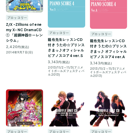
ブロッコリー
Z/X -Zillions of ene
my X- NC DramaCD
ブロッコリー
ブロッコリー
① 「超鋼神器ローレン
龍也先生レッスンCD
シウム」
龍也先生レッスンCD
付き うたの☆プリンス
付き うたの☆プリンス
2,420
円(税込)
さまっ♪オフィシャル
さまっ♪ オフィシャル
2014年9月7日(日)
ピアノスコア4 ver.S
ピアノスコア4 ver.A
3,143
円(税込)
3,143
円(税込)
2013/11/2～11/3(アニメ
2013/11/2～11/3(アニメ
イトガールズフェスティバ
イトガールズフェスティバ
ル2013)
ル2013)
ブロッコリー
ブロッコリー
ブロッコリー