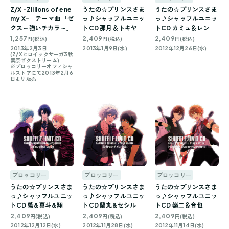
Z/X -Zillions of ene
うたの☆プリンスさま
うたの☆プリンスさま
my X- テーマ曲 「ゼ
っ♪シャッフルユニッ
っ♪シャッフルユニッ
クス～強いチカラ～」
トCD 那月＆トキヤ
トCD カミュ＆レン
1,257
2,409
2,409
円(税込)
円(税込)
円(税込)
2013年2月3日
2013年1月9日(水)
2012年12月26日(水)
(Z/Xヒロイックサーガ3秋
葉原ゼクストリーム)
※ブロッコリーオフィシャ
ルストアにて2013年2月6
日より販売
ブロッコリー
ブロッコリー
ブロッコリー
うたの☆プリンスさま
うたの☆プリンスさま
うたの☆プリンスさま
っ♪シャッフルユニッ
っ♪シャッフルユニッ
っ♪シャッフルユニッ
トCD 藍&真斗&翔
トCD 蘭丸&セシル
トCD 嶺二＆音也
2,409
2,409
2,409
円(税込)
円(税込)
円(税込)
2012年12月12日(水)
2012年11月28日(水)
2012年11月14日(水)