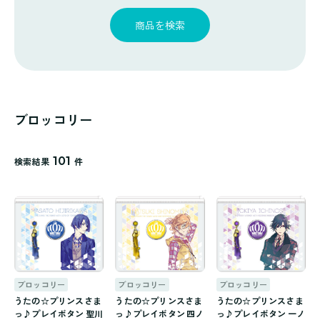
探
ゴ
覧
す
リ
商品を検索
一
覧
ブロッコリー
101
検索結果
件
ブロッコリー
ブロッコリー
ブロッコリー
うたの☆プリンスさま
うたの☆プリンスさま
うたの☆プリンスさま
っ♪プレイボタン 聖川
っ♪プレイボタン 四ノ
っ♪プレイボタン 一ノ