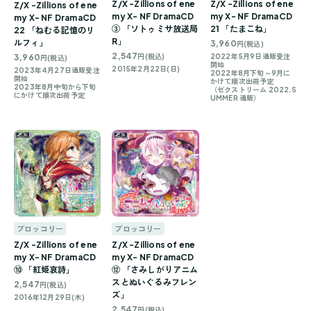
Z/X -Zillions of ene
Z/X -Zillions of ene
Z/X -Zillions of ene
my X- NF DramaCD
my X- NF DramaCD
my X- NF DramaCD
③ 「ソトゥミサ放送局
21 「たまこね」
22 「ねむる記憶のリ
R」
ルフィ」
3,960
円(税込)
2,547
3,960
円(税込)
2022年5月9日通販受注
円(税込)
開始
2015年2月22日(日)
2023年4月27日通販受注
2022年8月下旬～9月に
開始
かけて順次出荷予定
2023年8月中旬から下旬
（ゼクストリーム 2022.S
にかけて順次出荷予定
UMMER 通販）
ブロッコリー
ブロッコリー
Z/X -Zillions of ene
Z/X -Zillions of ene
my X- NF DramaCD
my X- NF DramaCD
⑩ 「紅姫哀詩」
⑫ 「さみしがりアニム
スとぬいぐるみフレン
2,547
円(税込)
ズ」
2016年12月29日(木)
2,547
円(税込)