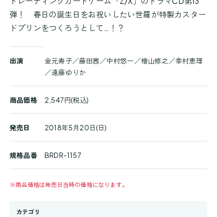
トレーディングカードゲーム「Z/X」のドラマCD第13
弾！ 春日の誕生日をお祝いしたい世羅が特製カスター
ドプリンをつくろうとして…！？
商
出演
金元寿子／藤田茜／中村悠一／檜山修之／幸村恵理
品
／遠藤ゆりか
詳
細
商品価格
2,547円(税込)
発売日
2018年5月20日(日)
規格品番
BRDR-1157
※
商品価格は発売日当時の価格になります。
カテゴリ