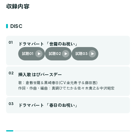
収録内容
DISC
ドラマパート 「世羅のお祝い」
試聴01
試聴02
試聴03
挿入歌 はぴバースデー
歌：倉敷世羅＆黒崎春日(CV.金元寿子＆藤田茜)
作詞・作曲・編曲：真鍋ひでたか＆佐々木貴之＆中沢昭宏
ドラマパート 「春日のお呪い」