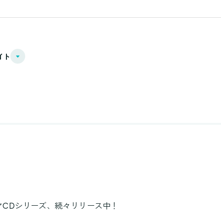
イト
-」のドラマCDシリーズ、続々リリース中！