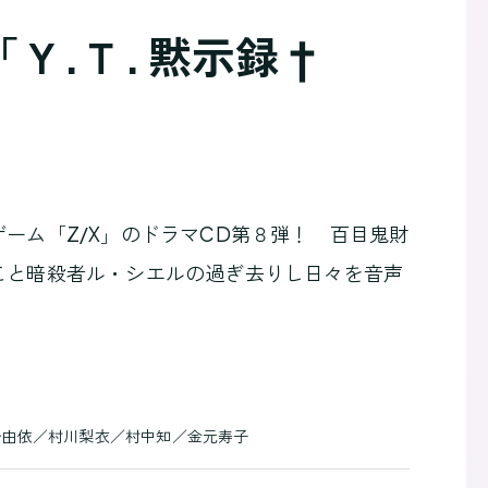
 ⑧ 「Ｙ.Ｔ. 黙示録 †
ーム「Z/X」のドラマCD第８弾！ 百目鬼財
こと暗殺者ル・シエルの過ぎ去りし日々を音声
野由依／村川梨衣／村中知／金元寿子