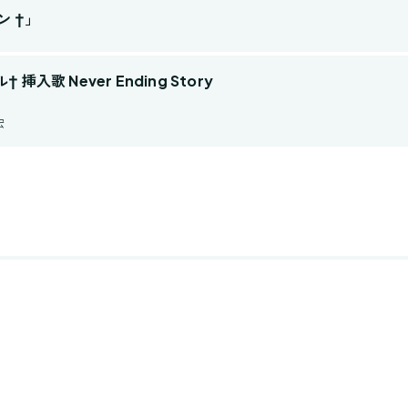
ン †」
歌 Never Ending Story
宏