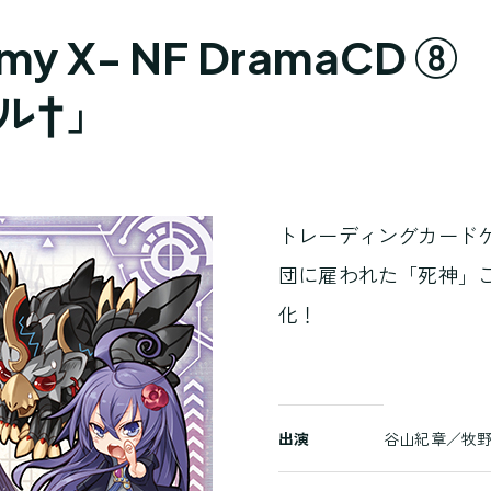
 enemy X- NF DramaCD
ル†」
トレーディングカードゲ
団に雇われた「死神」
化！
商
出演
谷山紀章／牧
品