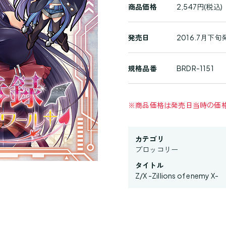
詳
商品価格
2,547円(税込)
細
発売日
2016.7月下旬
規格品番
BRDR-1151
※
商品価格は発売日当時の価
カテゴリ
ブロッコリー
タイトル
Z/X -Zillions of enemy X-