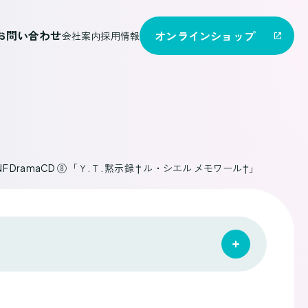
お問い合わせ
オンライン
ショップ
会社案内
採用情報
my X- NF DramaCD ⑧ 「Ｙ.Ｔ. 黙示録 † ル・シエル メモワール†」