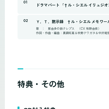
ドラマパート 「† ル・シエル イリュジオ
Ｙ．Ｔ．黙示録 † ル・シエル メモワール† 挿入
歌 ： 那由多の鈴クレプス （CV. 牧野由依）
作詞・作曲・編曲：真鍋旺嵩＆吹野クワガタ＆中沢昭
特典・その他