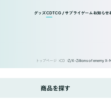
グッズ
CD
TCG / サプライ
ゲーム
お知らせ
トップページ
CD
Z/X -Zillions of ene
商品を探す