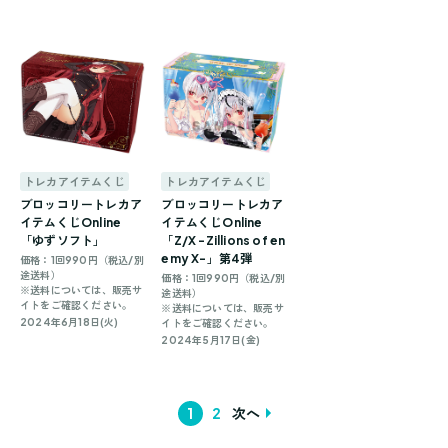
トレカアイテムくじ
トレカアイテムくじ
ブロッコリートレカア
ブロッコリートレカア
イテムくじOnline
イテムくじOnline
「ゆずソフト」
「Z/X -Zillions of en
emy X-」第4弾
価格：1回990円（税込/別
途送料）
価格：1回990円（税込/別
※送料については、販売サ
途送料）
イトをご確認ください。
※送料については、販売サ
2024年6月18日(火)
イトをご確認ください。
2024年5月17日(金)
1
2
次へ
投