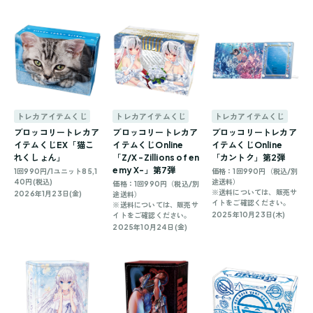
トレカアイテムくじ
トレカアイテムくじ
トレカアイテムくじ
ブロッコリートレカア
ブロッコリートレカア
ブロッコリートレカア
イテムくじEX「猫こ
イテムくじOnline
イテムくじOnline
れくしょん」
「Z/X -Zillions of en
「カントク」第2弾
emy X-」第7弾
1回990円/1ユニット85,1
価格：1回990円（税込/別
40円(税込)
途送料）
価格：1回990円（税込/別
※送料については、販売サ
2026年1月23日(金)
途送料）
イトをご確認ください。
※送料については、販売サ
2025年10月23日(木)
イトをご確認ください。
2025年10月24日(金)