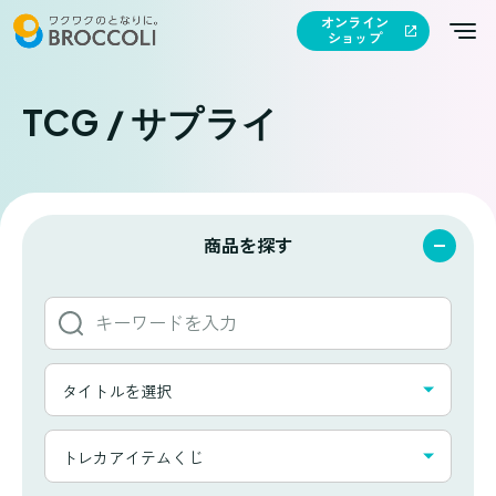
オンライン
ショップ
TCG / サプライ
商品を探す
キ
ー
ワ
タ
ー
タイトルを選択
イ
ド
ト
か
カ
ル
トレカアイテムくじ
ら
テ
一