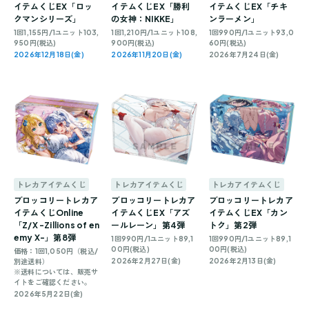
イテムくじEX「ロッ
イテムくじEX「勝利
イテムくじEX「チキ
クマンシリーズ」
の女神：NIKKE」
ンラーメン」
1回1,155円/1ユニット103,
1回1,210円/1ユニット108,
1回990円/1ユニット93,0
950円(税込)
900円(税込)
60円(税込)
2026年12月18日(金)
2026年11月20日(金)
2026年7月24日(金)
トレカアイテムくじ
トレカアイテムくじ
トレカアイテムくじ
ブロッコリートレカア
ブロッコリートレカア
ブロッコリートレカア
イテムくじOnline
イテムくじEX「アズ
イテムくじEX「カン
「Z/X -Zillions of en
ールレーン」第4弾
トク」第2弾
emy X-」第8弾
1回990円/1ユニット89,1
1回990円/1ユニット89,1
00円(税込)
00円(税込)
価格：1回1,050円（税込/
2026年2月27日(金)
2026年2月13日(金)
別途送料）
※送料については、販売サ
イトをご確認ください。
2026年5月22日(金)