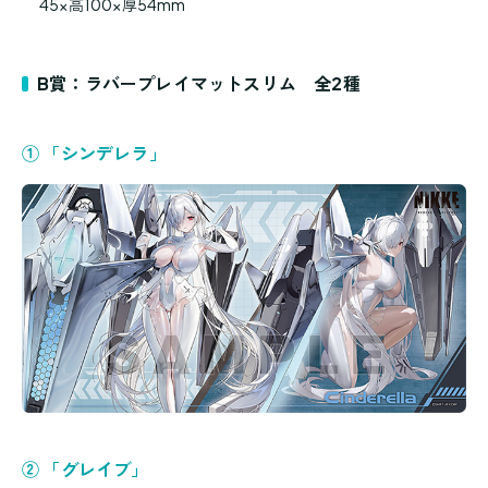
45×高100×厚54mm
B賞：ラバープレイマットスリム 全2種
① 「シンデレラ」
② 「グレイブ」