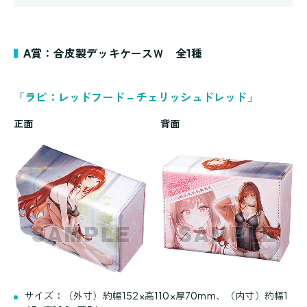
A賞：合皮製デッキケースＷ 全1種
「ラピ：レッドフード – チェリッシュドレッド」
正面
背面
サイズ：（外寸）約幅152×高110×厚70mm、（内寸）約幅1