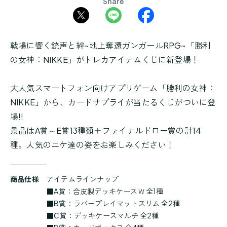
Share
戦場に響く銃声と絆~地上奪還ガンガールRPG~「勝利
の女神：NIKKE」がトレカアイテムくじに新登場！
大人気スマートフォン向けアプリゲーム「勝利の女神：
NIKKE」から、カードサプライが当たるくじがついに登
場!!
景品はA賞～E賞13種類＋ファイナルドロー賞の計14
種。人気のニケ達の姿をお楽しみください！
商
商品仕様
アイテムラインナップ
品
■A賞：合皮製デッキケースＷ 全1種
詳
■B賞：ラバープレイマットスリム 全2種
細
■C賞：デッキケースマルチ 全2種