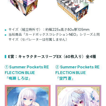
サイズ（組立時外寸）：約幅225×高さ80×厚105mm
当社商品「カードボックスコレクションNEO」シリーズと同
サイズ（セパレーターは付属しません）
E賞：キャラクタースリーブEX（60枚入り）全4種
① Summer Pockets RE
② Summer Pockets RE
FLECTION BLUE
FLECTION BLUE
「鳴瀬 しろは」
「空門 蒼」