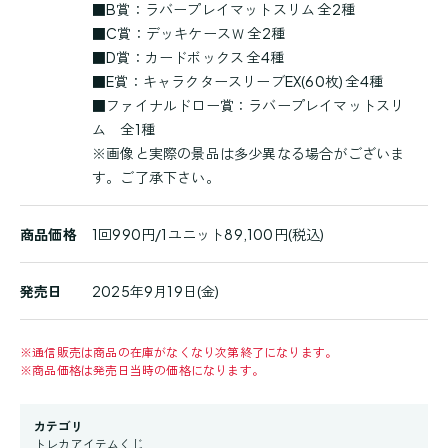
■B賞：ラバープレイマットスリム 全2種
細
■C賞：デッキケースＷ 全2種
■D賞：カードボックス 全4種
■E賞：キャラクタースリーブEX(60枚) 全4種
■ファイナルドロー賞：ラバープレイマットスリ
ム 全1種
※画像と実際の景品は多少異なる場合がございま
す。ご了承下さい。
商品価格
1回990円/1ユニット89,100円(税込)
発売日
2025年9月19日(金)
※
通信販売は商品の在庫がなくなり次第終了になります。
※
商品価格は発売日当時の価格になります。
カテゴリ
トレカアイテムくじ