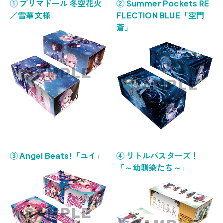
① プリマドール 冬空花火
② Summer Pockets RE
／雪華文様
FLECTION BLUE「空門
蒼」
③ Angel Beats!「ユイ」
④ リトルバスターズ！
「～幼馴染たち～」