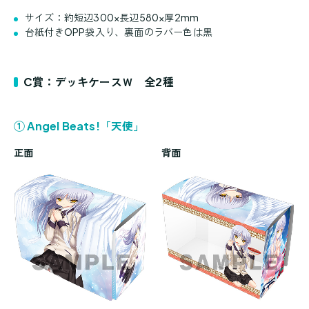
サイズ：約短辺300×長辺580×厚2mm
台紙付きOPP袋入り、裏面のラバー色は黒
C賞：デッキケースＷ 全2種
① Angel Beats!「天使」
正面
背面