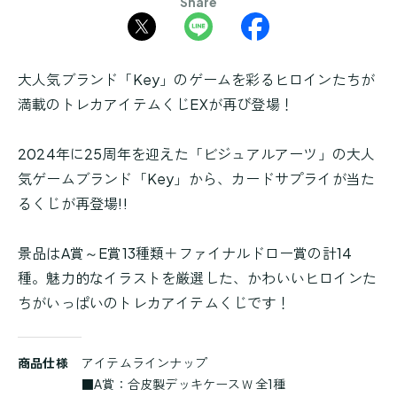
Share
大人気ブランド「Key」のゲームを彩るヒロインたちが
満載のトレカアイテムくじEXが再び登場！
2024年に25周年を迎えた「ビジュアルアーツ」の大人
気ゲームブランド「Key」から、カードサプライが当た
るくじが再登場!!
景品はA賞～E賞13種類＋ファイナルドロー賞の計14
種。魅力的なイラストを厳選した、かわいいヒロインた
ちがいっぱいのトレカアイテムくじです！
商
商品仕様
アイテムラインナップ
品
■A賞：合皮製デッキケースＷ 全1種
詳