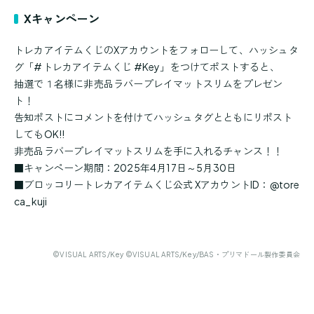
Xキャンペーン
トレカアイテムくじのXアカウントをフォローして、ハッシュタ
グ「#トレカアイテムくじ #Key」をつけてポストすると、
抽選で１名様に非売品ラバープレイマットスリムをプレゼン
ト！
告知ポストにコメントを付けてハッシュタグとともにリポスト
してもOK!!
非売品ラバープレイマットスリムを手に入れるチャンス！！
■キャンペーン期間：2025年4月17日～5月30日
■ブロッコリートレカアイテムくじ公式 XアカウントID：@tore
ca_kuji
©VISUAL ARTS/Key ©VISUAL ARTS/Key/BAS・プリマドール製作委員会