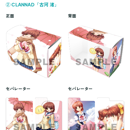
② CLANNAD「古河 渚」
正面
背面
セパレーター
セパレーター