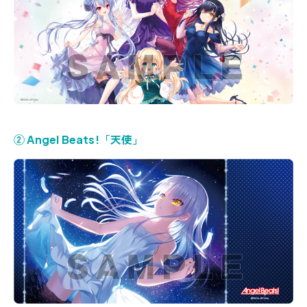
② Angel Beats!「天使」