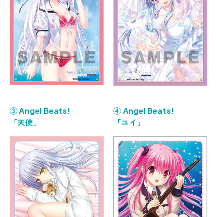
③ Angel Beats!
④ Angel Beats!
「天使」
「ユイ」