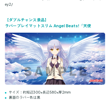
ey2/
【ダブルチャンス景品】
ラバープレイマットスリム Angel Beats!「天使
サイズ：約短辺300×長辺580×厚2mm
裏面のラバー色は黒