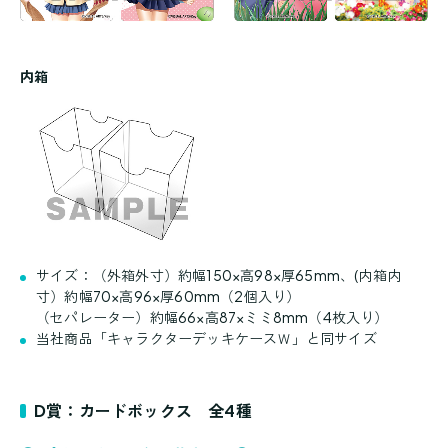
内箱
サイズ：（外箱外寸）約幅150×高98×厚65mm、(内箱内
寸）約幅70×高96×厚60mm（2個入り）
（セパレーター）約幅66×高87×ミミ8mm（4枚入り）
当社商品「キャラクターデッキケースＷ」と同サイズ
D賞：カードボックス 全4種