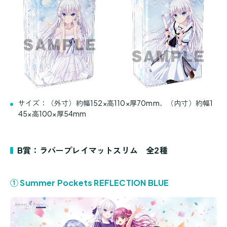
サイズ：（外寸）約幅152×高110×厚70mm、（内寸）約幅1
45×高100×厚54mm
B賞：ラバープレイマットスリム 全2種
① Summer Pockets REFLECTION BLUE