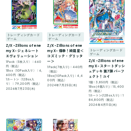
トレーディングカード
トレーディングカード
ゲーム
ゲーム
Z/X -Zillions of ene
Z/X -Zillions of ene
トレーディングカード
my X- ジェネレート
my X- 爆拳！綺羅星＜
ゲーム
エヴォリューション
コズミック・グリッタ
Z/X -Zillions of ene
ー＞
1Pack（5枚入り）：660
my X- スタートダッシ
円（税込）
1Pack(7枚入り)：440円
1Box（10Pack入り）：6,
ュデッキ 第7弾 パーフ
（税込）
600円（税込）
1Box(10Pack入り)：4,4
ェクト！ユイ
1カートン（12Box入
00円（税込）
1個：3,850円（税込）
り）：79,200円（税込）
2024年7月25日(木)
1Box(4個入り)：15,400
2026年7月23日(木)
円（税込）
1カートン(12Box入り)：1
84,800円（税込）
2024年4月11日(木)