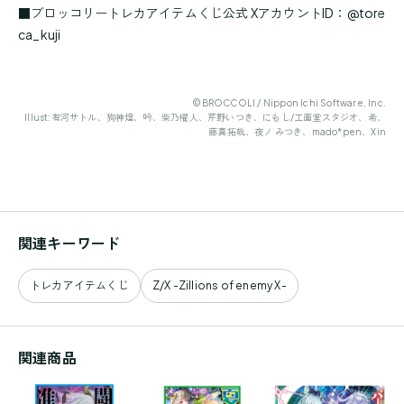
■ブロッコリートレカアイテムくじ公式 XアカウントID：@tore
ca_kuji
©BROCCOLI / Nippon Ichi Software, Inc.
Illust:有河サトル、狗神煌、吟、柴乃櫂人、芹野いつき、にもし/工画堂スタジオ、希、
藤真拓哉、夜ノ みつき、mado*pen、Xin
関連キーワード
トレカアイテムくじ
Z/X -Zillions of enemy X-
関連商品