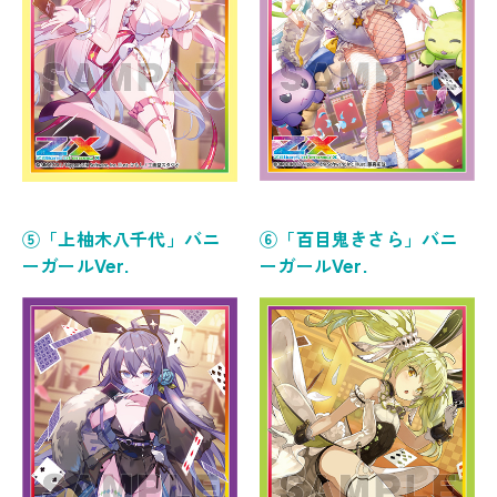
⑤「上柚木八千代」バニ
⑥「百目鬼きさら」バニ
ーガールVer.
ーガールVer.