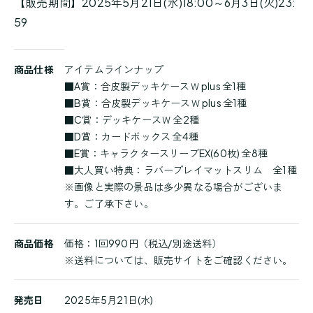
【販売期間】2025年5月21日(水)18:00～6月3日(火)23:
59
商
商品仕様
アイテムラインナップ
品
■A賞：合皮製デッキケースＷ plus 全1種
詳
■B賞：合皮製デッキケースＷ plus 全1種
細
■C賞：デッキケースＷ 全2種
■D賞：カードボックス 全4種
■E賞：キャラクタースリーブEX(60枚) 全8種
■大人買い特典：ラバープレイマットスリム 全1種
※画像と実際の景品は多少異なる場合がございま
す。ご了承下さい。
商品価格
価格：1回990円（税込/別途送料）
※送料については、販売サイトをご確認ください。
発売日
2025年5月21日(水)