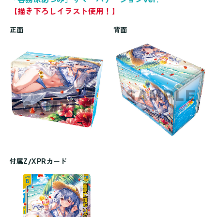
【描き下ろしイラスト使用！】
正面
背面
付属Z/X PRカード