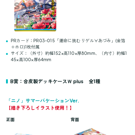
PRカード：PR03-015「運命に挑む リゲル∀あづみ」(金箔
＋ホロ)1枚付属
サイズ：（外寸）約幅152×高110×厚80mm、（内寸）約幅1
45×高100×厚64mm
B賞：合皮製デッキケースＷ plus 全1種
「ニノ」サマーバケーションVer.
【描き下ろしイラスト使用！】
正面
背面