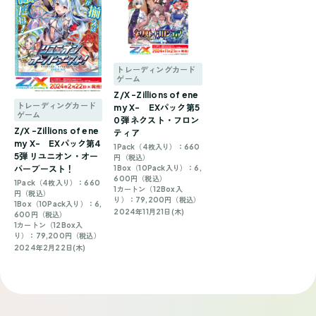
トレーディングカード
ゲーム
Z/X -Zillions of ene
トレーディングカード
my X- EXパック第5
ゲーム
0弾 ネクスト・フロン
Z/X -Zillions of ene
ティア
my X- EXパック第4
1Pack（4枚入り）：660
5弾 リユニオン・オー
円（税込）
1Box（10Pack入り）：6,
バーブースト！
600円（税込）
1Pack（4枚入り）：660
1カートン（12Box入
円（税込）
り）：79,200円（税込）
1Box（10Pack入り）：6,
2024年11月21日(木)
600円（税込）
1カートン（12Box入
り）：79,200円（税込）
2024年2月22日(木)