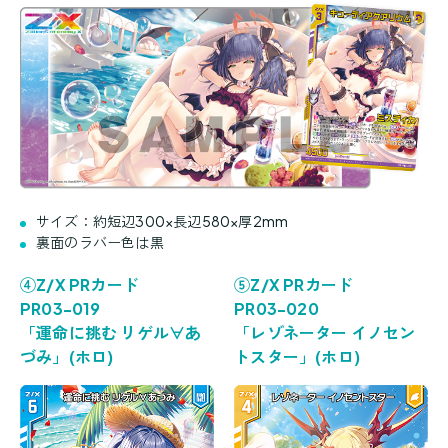
サイズ：約短辺300×長辺580×厚2mm
裏面のラバー色は黒
④Z/X PRカード
⑤Z/X PRカード
PR03-019
PR03-020
「運命に挑む リゲル∀あ
「レゾネーター イノセン
づみ」(ホロ)
トスター」(ホロ)