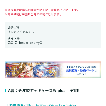
※
通信販売は商品の在庫がなくなり次第終了になります。
※
商品価格は発売日当時の価格になります。
カテゴリ
トレカアイテムくじ
タイトル
Z/X -Zillions of enemy X-
A賞：合皮製デッキケースＷ plus 全1種
「各務原あづみ」サマーバケーションVer.