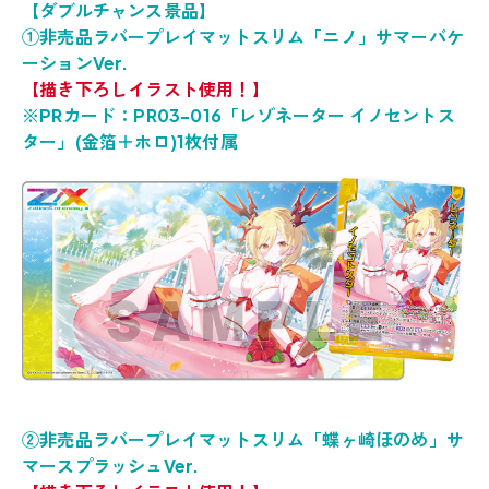
【ダブルチャンス景品】
①非売品ラバープレイマットスリム「ニノ」サマーバケ
ーションVer.
【描き下ろしイラスト使用！】
※PRカード：PR03-016「レゾネーター イノセントス
ター」(金箔＋ホロ)1枚付属
②非売品ラバープレイマットスリム「蝶ヶ崎ほのめ」サ
マースプラッシュVer.