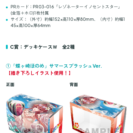
PRカード：PR03-016「レゾネーター イノセントスター」
(金箔＋ホロ)1枚付属
サイズ：（外寸）約幅152×高110×厚80mm、（内寸）約幅1
45×高100×厚64mm
C賞：デッキケースＷ 全2種
①「蝶ヶ崎ほのめ」サマースプラッシュVer.
【描き下ろしイラスト使用！】
正面
背面