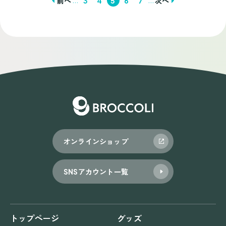
前へ
3
4
5
6
7
次へ
投
稿
ナ
ビ
ゲ
ー
シ
ョ
オンラインショップ
ン
SNSアカウント一覧
トップページ
グッズ