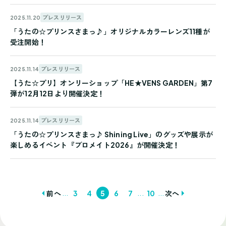
プレスリリース
2025.11.20
「うたの☆プリンスさまっ♪」オリジナルカラーレンズ11種が
受注開始！
プレスリリース
2025.11.14
【うた☆プリ】オンリーショップ「HE★VENS GARDEN」第7
弾が12月12日より開催決定！
プレスリリース
2025.11.14
「うたの☆プリンスさまっ♪ Shining Live」のグッズや展示が
楽しめるイベント『ブロメイト2026』が開催決定！
...
...
...
前へ
3
4
5
6
7
10
次へ
投
稿