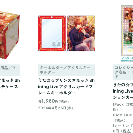
納用品／マ
キーホルダー／アクリルキー
コレクシ
ホルダー
グ商品／
ド
まっ♪ Sh
うたの☆プリンスさまっ♪ Sh
うたの☆プ
ロマルチケース
ining Live アクリルカードフ
ining 
レームキーホルダー
ションカード
1,980
各
円(税込)
1Pack（
2026年4月23日(木)
込）
1Box（10
（税込）
1カートン（1
0円（税込