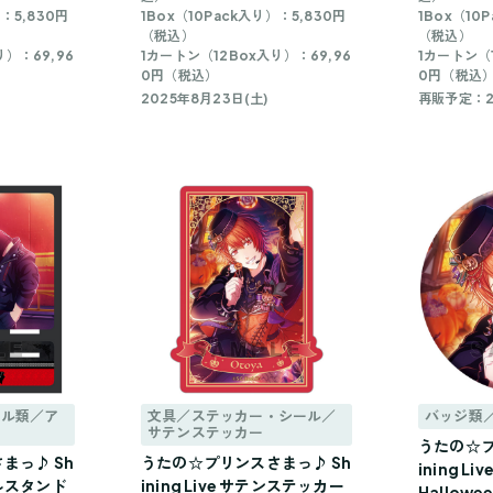
）：5,830円
1Box（10Pack入り）：5,830円
1Box（10
（税込）
（税込）
り）：69,96
1カートン（12Box入り）：69,96
1カートン（1
0円（税込）
0円（税込
2025年8月23日(土)
再販予定：20
リル類／ア
文具／ステッカー・シール／
バッジ類
サテンステッカー
うたの☆プ
まっ♪ Sh
うたの☆プリンスさまっ♪ Sh
ining Li
クリルスタンド
ining Live サテンステッカー
Hallowee