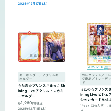
2026年12月17日(木)
キーホルダー／アクリルキー
コレクション／ト
ホルダー
グ商品／トレーデ
ド
うたの☆プリンスさまっ♪ Sh
うたの☆プリンスさ
ining Live アクリルトレカキ
ining Live ビ
ーホルダー
ションカード Vol.
1,980
各
円(税込)
1Pack（3枚入り）：
2025年12月11日(木)
込）