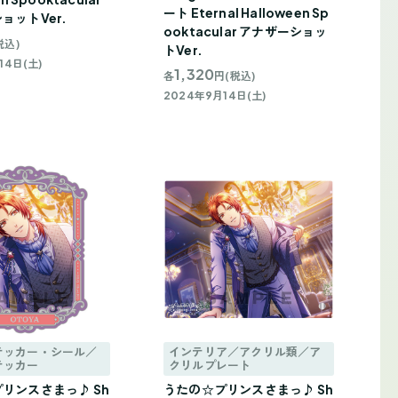
ート Eternal Halloween Sp
ョットVer.
ooktacular アナザーショッ
税込)
トVer.
14日(土)
1,320
各
円(税込)
2024年9月14日(土)
テッカー・シール／
インテリア／アクリル類／ア
テッカー
クリルプレート
リンスさまっ♪ Sh
うたの☆プリンスさまっ♪ Sh