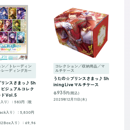
ョン／トレーディン
コレクション／収納用品／マ
トレーディングカー
ルチケース
うたの☆プリンスさまっ♪ Sh
リンスさまっ♪ Sh
ining Live マルチケース
Live ビジュアルコレク
935
各
円(税込)
 Vol.5
2025年12月11日(木)
3枚入り）：583円（税
Pack入り）：5,830円
2Box入り）：69,96
）