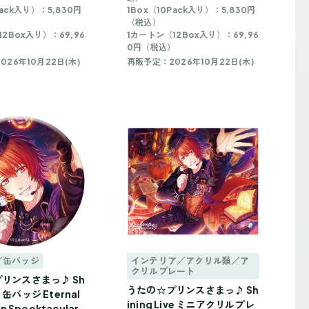
Pack入り）：5,830円
1Box（10Pack入り）：5,830円
（税込）
2Box入り）：69,96
1カートン（12Box入り）：69,96
）
0円（税込）
26年10月22日(木)
再販予定：2026年10月22日(木)
／缶バッジ
インテリア／アクリル類／ア
クリルプレート
リンスさまっ♪ Sh
うたの☆プリンスさまっ♪ Sh
ve 缶バッジ Eternal
ining Live ミニアクリルプレ
n Spooktacular