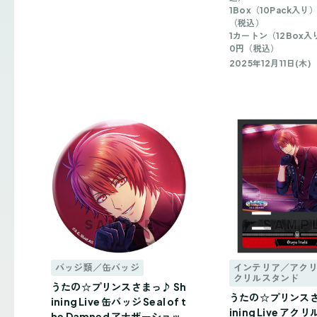
1Box（10Pack入り
（税込）
1カートン（12Box入
0円（税込）
2025年12月11日(木)
バッジ類／缶バッジ
インテリア／アク
クリルスタンド
うたの☆プリンスさまっ♪ Sh
うたの☆プリンスさ
ining Live 缶バッジ Seal of t
ining Live ア
he Damned アナザーショッ