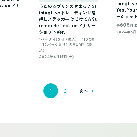
ining 
ction アナ
うたの☆プリンスさまっ♪ Sh
Yes, You
ining Live トレーディング箔
ーショットV
押しステッカー はじけて☆Su
605
mmer Reflection アナザー
各
円(
ショットVer.
2024年5月
1パック 495円（税込） ／ 1BOX
（12パック入り）5,940円（税
込）
2024年6月15日(土)
1
2
次へ