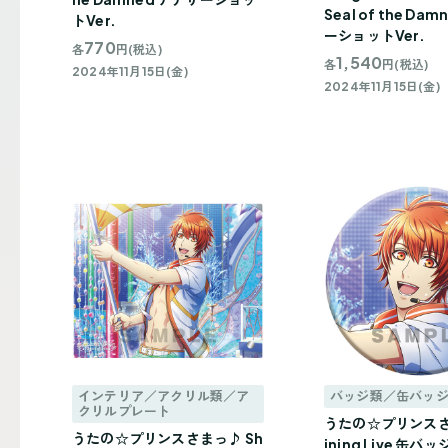
Seal of the Da
トVer.
ーショットVer.
770
各
円(税込)
1,540
各
円(税込)
2024年11月15日(金)
2024年11月15日(金)
インテリア／アクリル類／ア
バッジ類／缶バッ
クリルプレート
うたの☆プリンスさ
うたの☆プリンスさまっ♪ Sh
ining Live 缶バ