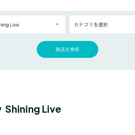
カ
g Live
カテゴリを選択
テ
ゴ
リ
商品を検索
一
覧
ning Live