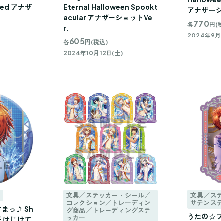
mned アナザ
Eternal Halloween Spookt
アナザーシ
acular アナザーショットVe
770
各
円(
r.
2024年9月
605
各
円(税込)
2024年10月12日(土)
ジ
文具／ステッカー・シール／
文具／ス
コレクション／トレーディン
サテンス
まっ♪ Sh
グ商品／トレーディングステ
うたの☆プ
ッカー
ッジ はじけて