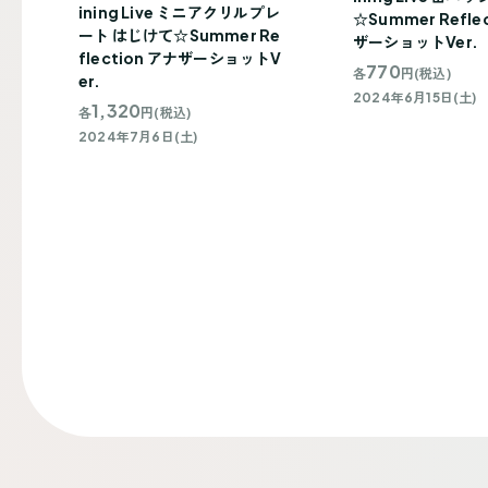
ining Live ミニアクリルプレ
☆Summer Refle
ート はじけて☆Summer Re
ザーショットVer.
flection アナザーショットV
770
各
円(税込)
er.
2024年6月15日(土)
1,320
各
円(税込)
2024年7月6日(土)
投
稿
ナ
ビ