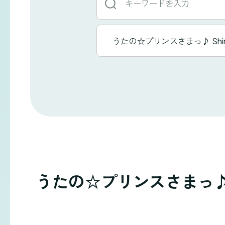
ー
ワ
タ
うたの☆プリンスさまっ♪ Shinin
イ
ー
ト
ド
ル
か
一
ら
覧
探
す
うたの☆プリンスさまっ♪ Shi