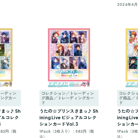
2026年4月
レーディン
コレクション／トレーディン
コレクシ
ィングカー
グ商品／トレーディングカー
グ商品／
ド
ド
まっ♪ Sh
うたの☆プリンスさまっ♪ Sh
うたの☆プ
ジュアルコレク
ining Live ビジュアルコレク
ining 
4
ションカード Vol.3
ションカード
583円（税
1Pack（3枚入り）：583円（税
1Pack（
込）
込）