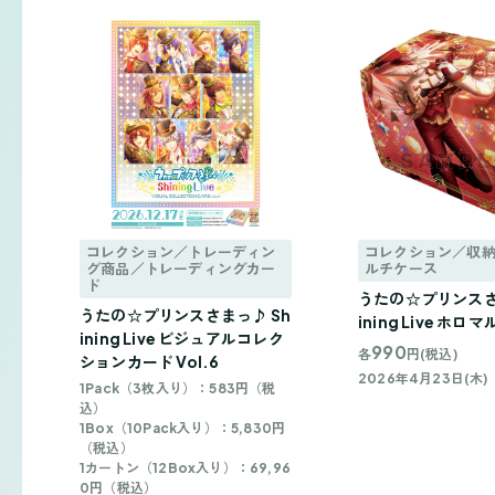
コレクション／トレーディン
コレクション／収
グ商品／トレーディングカー
ルチケース
ド
うたの☆プリンスさ
うたの☆プリンスさまっ♪ Sh
ining Live ホ
ining Live ビジュアルコレク
990
各
円(税込)
ションカード Vol.6
2026年4月23日(木)
1Pack（3枚入り）：583円（税
込）
1Box（10Pack入り）：5,830円
（税込）
1カートン（12Box入り）：69,96
0円（税込）