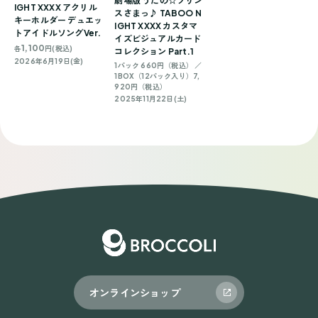
劇場版 うたの☆プリン
IGHT XXXX アクリル
スさまっ♪ TABOO N
キーホルダー デュエッ
IGHT XXXX カスタマ
トアイドルソングVer.
イズビジュアルカード
1,100
各
円(税込)
コレクション Part.1
2026年6月19日(金)
1パック 660円（税込） ／
1BOX（12パック入り）7,
920円（税込）
2025年11月22日(土)
オンラインショップ