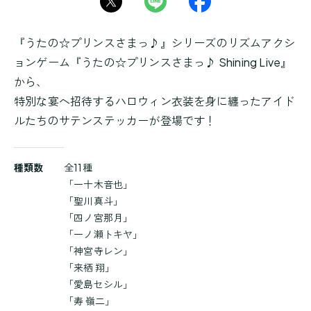
『うたの☆プリンスさまっ♪』シリーズのリズムアクシ
ョンゲーム『うたの☆プリンスさまっ♪ Shining Live』
から、
特別な宴へ招待するハロウィン衣装を身に纏ったアイド
ルたちのサテンステッカーが登場です！
商
種類数
全11種
品
「一十木音也」
詳
「聖川真斗」
細
「四ノ宮那月」
「一ノ瀬トキヤ」
「神宮寺レン」
「来栖 翔」
「愛島セシル」
「寿 嶺二」