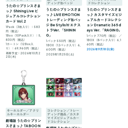
ディング缶バッジ
ドコレクション
うたの☆プリンスさま
うたの☆プリンスさま
うたの☆プリンスさま
っ♪ Shining Live ビ
っ♪ LIVE EMOTION
っ♪ カスタマイズビジ
ジュアルコレクション
トレーディング缶バッ
ュアルカードコレクシ
カード Vol.2
ジ Be Stylish! エクス
ョン Dramatic 365 d
1Pack（3枚入り）：583
トラVer.「SHININ
ays Ver.「RAGING」
円（税込）
G」
1Box（10Pack入り）：5,
1パック 770円（税込） ／
830円（税込）
1BOX（8パック入り）6,1
1パック 550円（税込）
1カートン（12Box入
60円（税込）
1BOX（12パック入り）6,
り）：69,960円（税込）
2026年9月18日(金)
600円（税込）
再販予定：2026年10月2
2025年1月25日(土)
2日(木)
キーホルダー／アクリ
コレクション／トレー
ルキーホルダー
ディング商品／カスタ
マイズビジュアルカー
劇場版 うたの☆プリン
ドコレクション
スさまっ♪ TABOO N