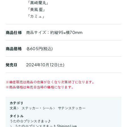
「黒崎蘭丸」
「美風 藍」
「カミュ」
商品仕様
商品サイズ：約縦95×横70mm
商品価格
各605円(税込)
発売日
2024年10月12日(土)
※
通信販売は商品の在庫がなくなり次第終了になります。
※
商品価格は発売日当時の価格になります。
カテゴリ
文具
ステッカー・シール
サテンステッカー
タイトル
うたの☆プリンスさまっ♪
うたの☆プリンスさまっ♪ Shining Live