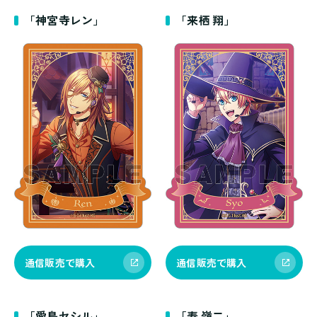
「神宮寺レン」
「来栖 翔」
通信販売で購入
通信販売で購入
「愛島セシル」
「寿 嶺二」