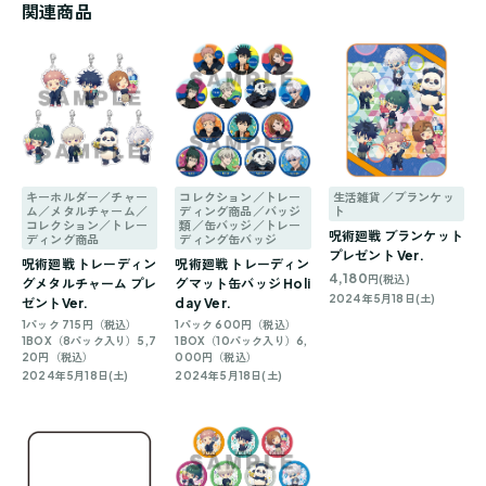
関連商品
キーホルダー／チャー
コレクション／トレー
生活雑貨／ブランケッ
ム／メタルチャーム／
ディング商品／バッジ
ト
コレクション／トレー
類／缶バッジ／トレー
呪術廻戦 ブランケット
ディング商品
ディング缶バッジ
プレゼント Ver.
呪術廻戦 トレーディン
呪術廻戦 トレーディン
4,180
円(税込)
グメタルチャーム プレ
グマット缶バッジ Holi
2024年5月18日(土)
ゼントVer.
day Ver.
1パック 715円（税込）
1パック 600円（税込）
1BOX（8パック入り）5,7
1BOX（10パック入り）6,
20円（税込）
000円（税込）
2024年5月18日(土)
2024年5月18日(土)