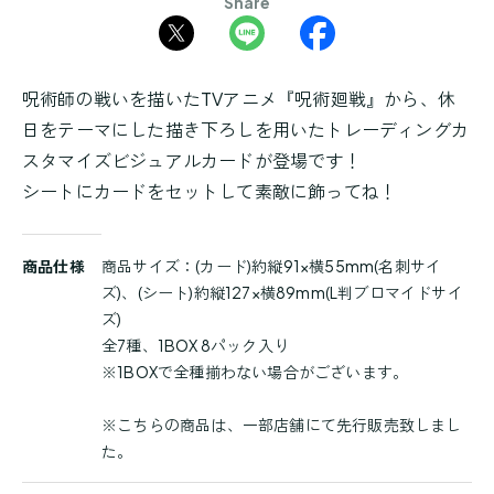
Share
呪術師の戦いを描いたTVアニメ『呪術廻戦』から、休
日をテーマにした描き下ろしを用いたトレーディングカ
スタマイズビジュアルカードが登場です！
シートにカードをセットして素敵に飾ってね！
商
商品仕様
商品サイズ：(カード)約縦91×横55mm(名刺サイ
品
ズ)、(シート)約縦127×横89mm(L判ブロマイドサイ
詳
ズ)
細
全7種、1BOX 8パック入り
※1BOXで全種揃わない場合がございます。
※こちらの商品は、一部店舗にて先行販売致しまし
た。