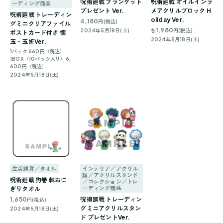
呪術廻戦 ブランケット
呪術廻戦 オイルインラ
ーディング商品
プレゼント Ver.
メアクリルブロック H
呪術廻戦 トレーディン
oliday Ver.
4,180
円(税込)
グミニクリアファイル
1,980
2024年5月18日(土)
各
円(税込)
ポストカード付き 懐
2024年5月18日(土)
玉・玉折Ver.
1パック 660円（税込）
1BOX（10パック入り）6,
600円（税込）
2024年5月18日(土)
生活雑貨／タオル
インテリア／アクリル
類／アクリルスタンド
呪術廻戦 狗巻 棘おに
／コレクション／トレ
ーディング商品
ぎりタオル
1,650
呪術廻戦 トレーディン
円(税込)
グミニアクリルスタン
2024年5月18日(土)
ド プレゼントVer.