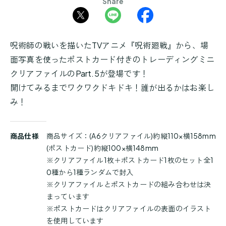
Share
呪術師の戦いを描いたTVアニメ『呪術廻戦』から、場
面写真を使ったポストカード付きのトレーディングミニ
クリアファイルのPart.5が登場です！
開けてみるまでワクワクドキドキ！誰が出るかはお楽し
み！
商
商品仕様
商品サイズ：(A6クリアファイル)約縦110×横158mm
品
(ポストカード)約縦100×横148mm
詳
※クリアファイル1枚＋ポストカード1枚のセット全1
細
0種から1種ランダムで封入
※クリアファイルとポストカードの組み合わせは決
まっています
※ポストカードはクリアファイルの表面のイラスト
を使用しています