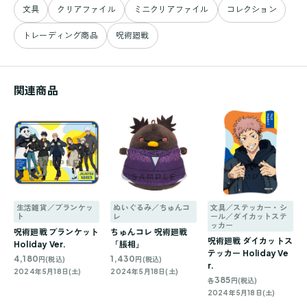
文具
クリアファイル
ミニクリアファイル
コレクション
トレーディング商品
呪術廻戦
関連商品
生活雑貨／ブランケッ
ぬいぐるみ／ちゅんコ
文具／ステッカー・シ
ト
レ
ール／ダイカットステ
ッカー
呪術廻戦 ブランケット
ちゅんコレ 呪術廻戦
呪術廻戦 ダイカットス
Holiday Ver.
「脹相」
テッカー Holiday Ve
4,180
1,430
円(税込)
円(税込)
r.
2024年5月18日(土)
2024年5月18日(土)
385
各
円(税込)
2024年5月18日(土)