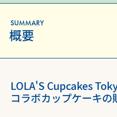
GOODS
SUMMARY
概要
取扱グッズ
SPECIAL
LOLA'S Cupcakes To
スペシャル
コラボカップケーキの販