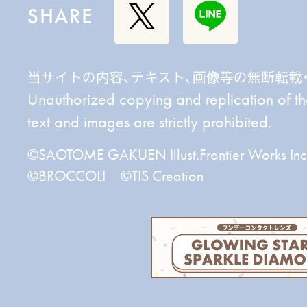
SHARE
当サイトの内容、テキスト、画像等の無断転載
Unauthorized copying and replication of the 
text and images are strictly prohibited.
©SAOTOME GAKUEN Illust.Frontier Works I
©BROCCOLI ©TIS Creation