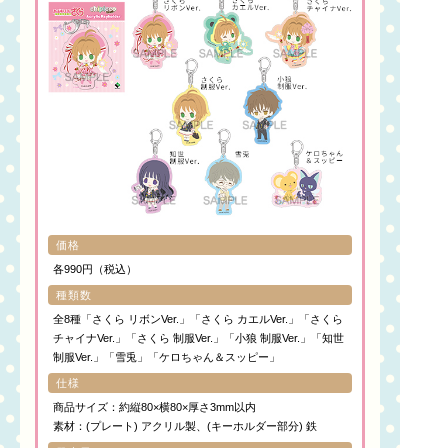
価格
各990円（税込）
種類数
全8種「さくら リボンVer.」「さくら カエルVer.」「さくら
チャイナVer.」「さくら 制服Ver.」「小狼 制服Ver.」「知世
制服Ver.」「雪兎」「ケロちゃん＆スッピー」
仕様
商品サイズ：約縦80×横80×厚さ3mm以内
素材：(プレート) アクリル製、(キーホルダー部分) 鉄