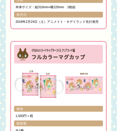
仕様
本体サイズ：縦310mm×横220mm 2枚組
発売日
2018年2月24日（土）アニメイト・キデイランド先行発売
価格
1,500円＋税
種類数
全1種