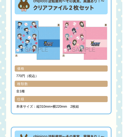
価格
770円（税込）
種類数
全1種
仕様
本体サイズ：縦310mm×横220mm 2枚組