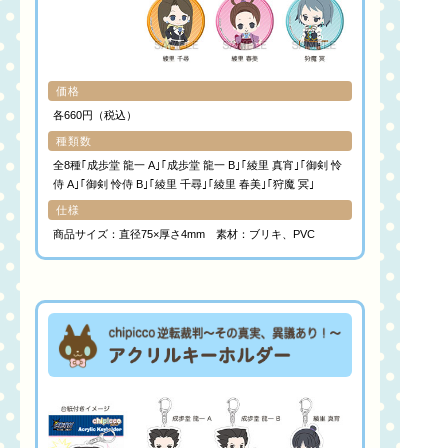
価格
各660円（税込）
種類数
全8種｢成歩堂 龍一 A｣｢成歩堂 龍一 B｣｢綾里 真宵｣｢御剣 怜
侍 A｣｢御剣 怜侍 B｣｢綾里 千尋｣｢綾里 春美｣｢狩魔 冥｣
仕様
商品サイズ：直径75×厚さ4mm 素材：ブリキ、PVC