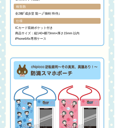
種類数
全2種｢成歩堂 龍一｣｢御剣 怜侍｣
仕様
ICカード収納ポケット付き
商品サイズ：縦140×横73mm×厚さ15mm 以内
iPhone6/6s専用ケース