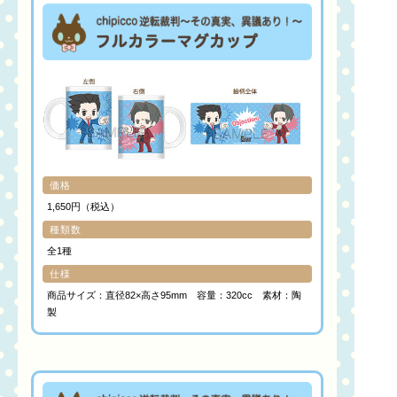
価格
1,650円（税込）
種類数
全1種
仕様
商品サイズ：直径82×高さ95mm 容量：320cc 素材：陶
製