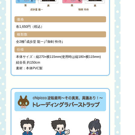
価格
各1,650円（税込）
種類数
全2種｢成歩堂 龍一｣｢御剣 怜侍｣
仕様
本体サイズ：縦270×横115mm(使用時は縦180×横115mm)
紐全長 約150cm
素材：本体PVC製