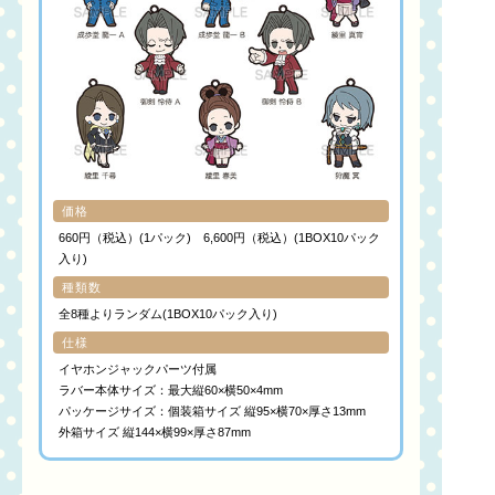
価格
660円（税込）(1パック) 6,600円（税込）(1BOX10パック
入り)
種類数
全8種よりランダム(1BOX10パック入り)
仕様
イヤホンジャックパーツ付属
ラバー本体サイズ：最大縦60×横50×4mm
パッケージサイズ：個装箱サイズ 縦95×横70×厚さ13mm
外箱サイズ 縦144×横99×厚さ87mm