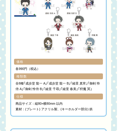
価格
各990円（税込）
種類数
全8種｢成歩堂 龍一 A｣｢成歩堂 龍一 B｣｢綾里 真宵｣｢御剣 怜
侍 A｣｢御剣 怜侍 B｣｢綾里 千尋｣｢綾里 春美｣｢狩魔 冥｣
仕様
商品サイズ：縦80×横80mm 以内
素材：(プレート) アクリル製、(キーホルダー部分) 鉄