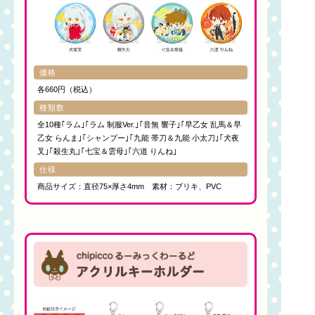
価格
各660円（税込）
種類数
全10種｢ラム｣｢ラム 制服Ver.｣｢音無 響子｣｢早乙女 乱馬＆早
乙女 らんま｣｢シャンプー｣｢九能 帯刀＆九能 小太刀｣｢犬夜
叉｣｢殺生丸｣｢七宝＆雲母｣｢六道 りんね｣
仕様
商品サイズ：直径75×厚さ4mm 素材：ブリキ、PVC