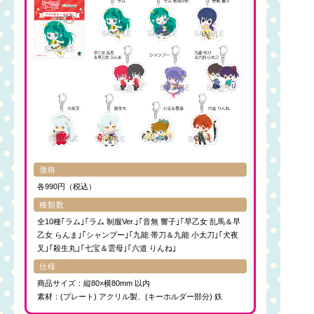
価格
各990円（税込）
種類数
全10種｢ラム｣｢ラム 制服Ver.｣｢音無 響子｣｢早乙女 乱馬＆早
乙女 らんま｣｢シャンプー｣｢九能 帯刀＆九能 小太刀｣｢犬夜
叉｣｢殺生丸｣｢七宝＆雲母｣｢六道 りんね｣
仕様
商品サイズ：縦80×横80mm 以内
素材：(プレート) アクリル製、(キーホルダー部分) 鉄