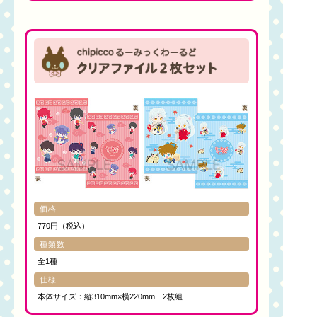
価格
770円（税込）
種類数
全1種
仕様
本体サイズ：縦310mm×横220mm 2枚組