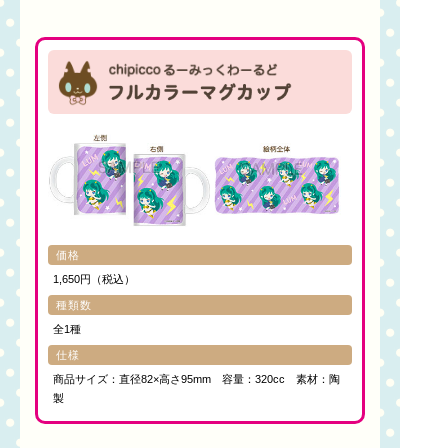
価格
1,650円（税込）
種類数
全1種
仕様
商品サイズ：直径82×高さ95mm 容量：320cc 素材：陶
製