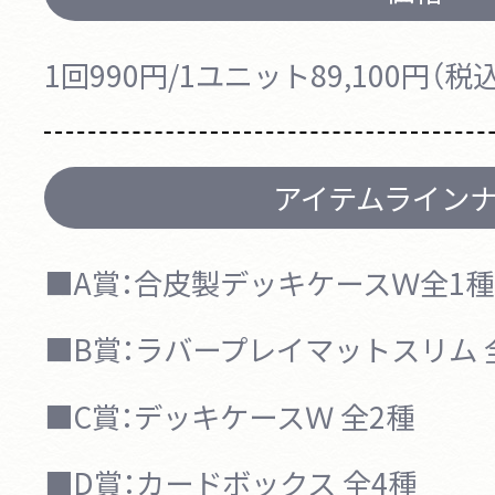
1回990円/1ユニット89,100円（税
アイテムライン
■A賞：
合皮製デッキケースＷ
全1種
■B賞：
ラバープレイマットスリム
■C賞：
デッキケースＷ
全2種
■D賞：
カードボックス
全4種