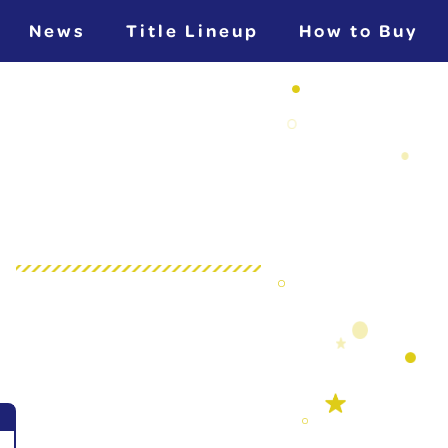
News
Title Lineup
How to Buy