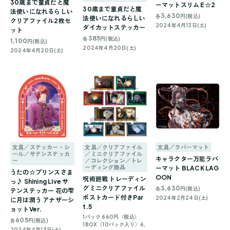
30歳まで童貞だと魔
ーマットスリム E☆2
30歳まで童貞だと魔
法使いになれるらしい
3,630
各
円(税込)
法使いになれるらしい
クリアファイル2枚セ
2024年4月13日(土)
ダイカットステッカー
ット
385
各
円(税込)
1,100
円(税込)
2024年4月20日(土)
2024年4月20日(土)
文具／ステッカー・シ
文具／クリアファイル
文具／ラバーマット
ール／サテンステッカ
／ミニクリアファイル
キャラクター万能ラバ
ー
／コレクション／トレ
ーディング商品
ーマット BLACK LAG
うたの☆プリンスさま
OON
呪術廻戦 トレーディン
っ♪ Shining Live サ
グミニクリアファイル
3,630
各
円(税込)
テンステッカー 花の雫
ポストカード付きPar
2024年2月24日(土)
に月は潤う アナザーシ
t.5
ョットVer.
1パック 660円（税込）
605
各
円(税込)
1BOX（10パック入り）6,
2024年4月13日(土)