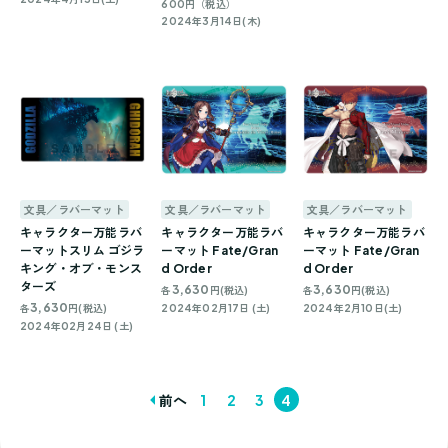
600円（税込）
2024年3月14日(木)
文具／ラバーマット
文具／ラバーマット
文具／ラバーマット
キャラクター万能ラバ
キャラクター万能ラバ
キャラクター万能ラバ
ーマットスリム ゴジラ
ーマット Fate/Gran
ーマット Fate/Gran
キング・オブ・モンス
d Order
d Order
ターズ
3,630
3,630
各
円(税込)
各
円(税込)
3,630
各
円(税込)
2024年02月17日 (土)
2024年2月10日(土)
2024年02月24日 (土)
前へ
1
2
3
4
投
稿