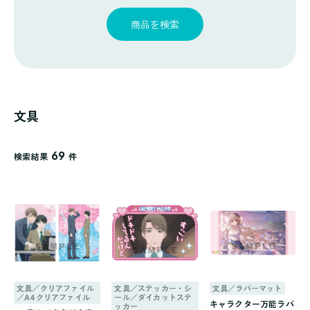
探
ゴ
覧
す
リ
商品を検索
一
覧
文具
69
検索結果
件
文具／クリアファイル
文具／ステッカー・シ
文具／ラバーマット
／A4クリアファイル
ール／ダイカットステ
キャラクター万能ラバ
ッカー