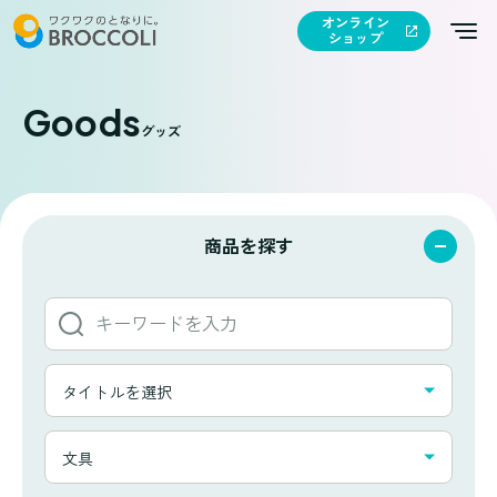
オンライン
ショップ
Goods
グッズ
商品を探す
キ
ー
ワ
タ
ー
タイトルを選択
イ
ド
ト
か
カ
ル
文具
ら
テ
一