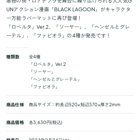
悪徳の街・ロアナプラを舞台に繰り広げられる大人気G
UNアクション漫画「BLACK LAGOON」がキャラクタ
ー万能ラバーマットに再び登場！
「ロベルタ」Ver.2、「ソーヤー」、「ヘンゼルとグレ
ーテル」、「ファビオラ」の4種が発売です！
商
種類数
全4種
品
「ロベルタ」Ver.2
詳
「ソーヤー」
細
「ヘンゼルとグレーテル」
「ファビオラ」
商品仕様
商品サイズ：約長辺520×短辺370×厚さ2mm
商品価格
各3,630円(税込)