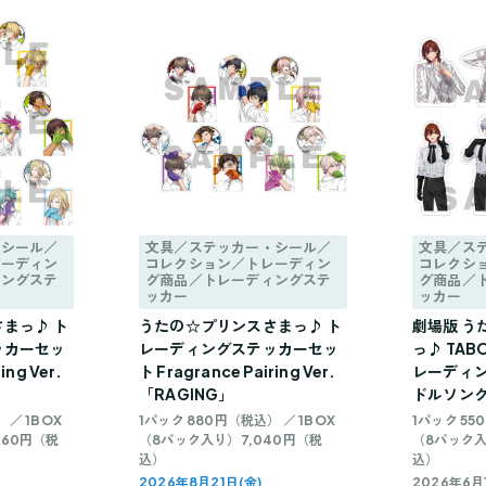
・シール／
文具／ステッカー・シール／
文具／ス
レーディン
コレクション／トレーディン
コレクシ
ィングステ
グ商品／トレーディングステ
グ商品／
ッカー
ッカー
まっ♪ ト
うたの☆プリンスさまっ♪ ト
劇場版 う
ッカーセッ
レーディングステッカーセッ
っ♪ TABO
ing Ver.
ト Fragrance Pairing Ver.
レーディン
「RAGING」
ドルソングV
 ／ 1BOX
1パック 880円（税込） ／ 1BOX
1パック 55
560円（税
（8パック入り）7,040円（税
（8パック入
込）
込）
2026年8月21日(金)
2026年6月