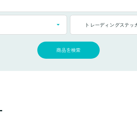
カ
トレーディングステッ
テ
ゴ
リ
商品を検索
一
覧
ー