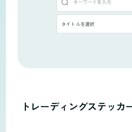
ー
ワ
タ
タイトルを選択
イ
ー
ト
ド
ル
か
一
ら
覧
探
す
トレーディングステッカ