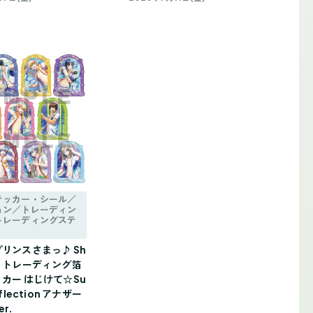
テッカー・シール／
ョン／トレーディン
トレーディングステ
リンスさまっ♪ Sh
Live トレーディング箔
カー はじけて☆Su
flection アナザー
r.