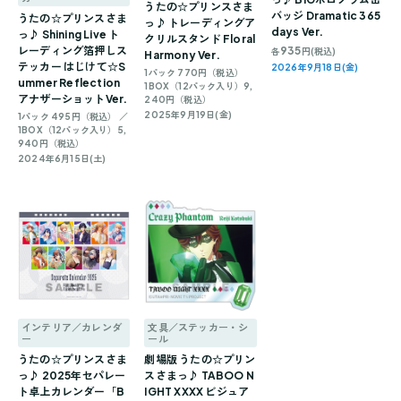
うたの☆プリンスさま
バッジ Dramatic 365
うたの☆プリンスさま
っ♪ トレーディングア
days Ver.
っ♪ Shining Live ト
クリルスタンド Floral
レーディング箔押しス
935
各
円(税込)
Harmony Ver.
テッカー はじけて☆S
2026年9月18日(金)
1パック 770円（税込）
ummer Reflection
1BOX（12パック入り）9,
アナザーショットVer.
240円（税込）
2025年9月19日(金)
1パック 495円（税込） ／
1BOX（12パック入り）5,
940円（税込）
2024年6月15日(土)
インテリア／カレンダ
文具／ステッカー・シ
ー
ール
うたの☆プリンスさま
劇場版 うたの☆プリン
っ♪ 2025年セパレー
スさまっ♪ TABOO N
ト卓上カレンダー「B
IGHT XXXX ビジュア