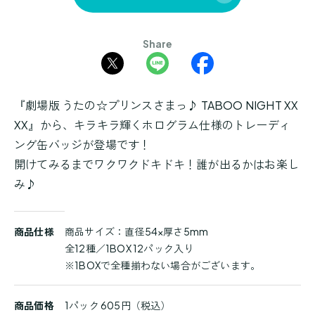
Share
『劇場版 うたの☆プリンスさまっ♪ TABOO NIGHT XX
XX』から、キラキラ輝くホログラム仕様のトレーディ
ング缶バッジが登場です！
開けてみるまでワクワクドキドキ！誰が出るかはお楽し
み♪
商
商品仕様
商品サイズ：直径54×厚さ5mm
品
全12種／1BOX 12パック入り
詳
※1BOXで全種揃わない場合がございます。
細
商品価格
1パック 605円（税込）