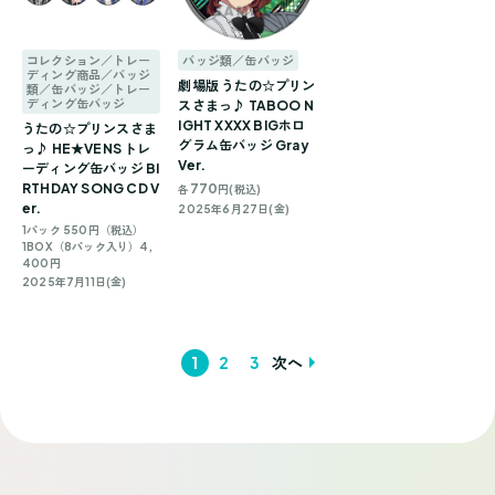
コレクション／トレー
バッジ類／缶バッジ
ディング商品／バッジ
劇場版 うたの☆プリン
類／缶バッジ／トレー
ディング缶バッジ
スさまっ♪ TABOO N
IGHT XXXX BIGホロ
うたの☆プリンスさま
グラム缶バッジ Gray
っ♪ HE★VENS トレ
Ver.
ーディング缶バッジ BI
RTHDAY SONG CD V
770
各
円(税込)
er.
2025年6月27日(金)
1パック 550円（税込）
1BOX（8パック入り）4,
400円
2025年7月11日(金)
1
2
3
次へ
投
稿
ナ
ビ