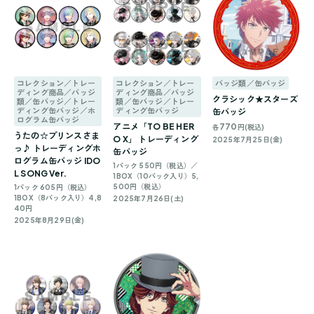
コレクション／トレー
コレクション／トレー
バッジ類／缶バッジ
ディング商品／バッジ
ディング商品／バッジ
クラシック★スターズ
類／缶バッジ／トレー
類／缶バッジ／トレー
ディング缶バッジ／ホ
ディング缶バッジ
缶バッジ
ログラム缶バッジ
アニメ「TO BE HER
770
各
円(税込)
うたの☆プリンスさま
O X」 トレーディング
2025年7月25日(金)
っ♪ トレーディングホ
缶バッジ
ログラム缶バッジ IDO
1パック 550円（税込）／
L SONG Ver.
1BOX（10パック入り）5,
500円（税込）
1パック 605円（税込）
1BOX（8パック入り）4,8
2025年7月26日(土)
40円
2025年8月29日(金)