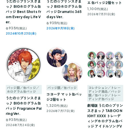
うたの☆プリンスさま
うたの☆プリンスさま
エ 缶バッジ2個セット
っ♪ BIGホログラム缶
っ♪ BIGホログラム缶
1,100
円(税込)
バッジ Best Shots fr
バッジ Dramatic 365
2026年7月31日(金)
om Everyday Life V
days Ver.
er.
935
各
円(税込)
935
各
円(税込)
2026年9月18日(金)
2026年10月23日(金)
バッジ類／缶バッジ／
バッジ類／缶バッジ
コレクション／トレー
ホログラム缶バッジ
ディング商品／バッジ
コヨーテ マット缶バッ
類／缶バッジ／トレー
うたの☆プリンスさま
ディング缶バッジ
ジ2個セット
っ♪ BIGホログラム缶
1,320
劇場版 うたの☆プリン
円(税込)
バッジ Fragrance Pai
スさまっ♪ TABOO N
2026年7月17日(金)
ring Ver.
IGHT XXXX トレーデ
935
各
円(税込)
ィングホログラム缶バ
2026年7月24日(金)
ッジ アイドルソングV