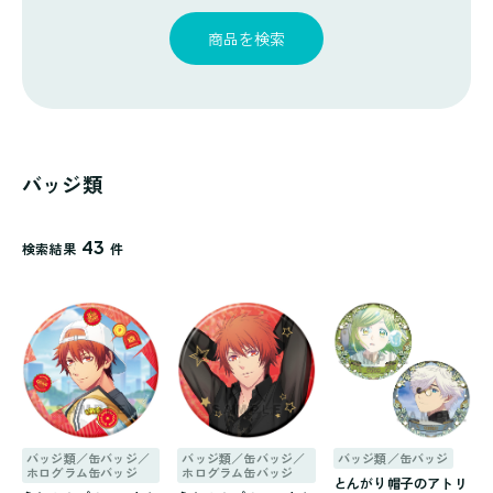
探
ゴ
覧
す
リ
商品を検索
一
覧
バッジ類
43
検索結果
件
バッジ類／缶バッジ／
バッジ類／缶バッジ／
バッジ類／缶バッジ
ホログラム缶バッジ
ホログラム缶バッジ
とんがり帽子のアトリ