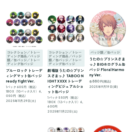
コレクション／トレー
コレクション／トレー
バッジ類／缶バッジ
ディング商品／バッジ
ディング商品／バッジ
うたの☆プリンスさま
類／缶バッジ／トレー
類／缶バッジ／トレー
ディング缶バッジ
ディング缶バッジ
っ♪ BIGホログラム缶
バッジ Floral Harmo
ブルーロック トレーデ
劇場版 うたの☆プリン
ny Ver.
ィングマット缶バッジ
スさまっ♪ TABOO N
ready fight Ver.
IGHT XXXX トレーデ
880
各
円(税込)
ィングビジュアルショ
2025年9月19日(金)
1パック 605円（税込）
1BOX（10パック入り）6,
ット缶バッジ
050円（税込）
1パック 550円（税込）
2025年11月29日(土)
1BOX（12パック入り）6,
600円
2025年11月22日(土)