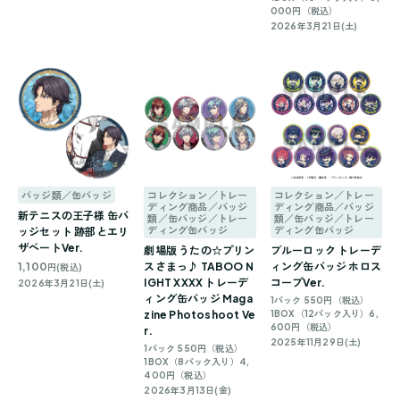
000円（税込）
2026年3月21日(土)
バッジ類／缶バッジ
コレクション／トレー
コレクション／トレー
ディング商品／バッジ
ディング商品／バッジ
新テニスの王子様 缶バ
類／缶バッジ／トレー
類／缶バッジ／トレー
ディング缶バッジ
ディング缶バッジ
ッジセット 跡部とエリ
ザベートVer.
劇場版 うたの☆プリン
ブルーロック トレーデ
1,100
スさまっ♪ TABOO N
ィング缶バッジ ホロス
円(税込)
IGHT XXXX トレーデ
コープVer.
2026年3月21日(土)
ィング缶バッジ Maga
1パック 550円（税込）
zine Photoshoot Ve
1BOX（12パック入り）6,
600円（税込）
r.
2025年11月29日(土)
1パック 550円（税込）
1BOX（8パック入り）4,
400円（税込）
2026年3月13日(金)