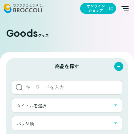
オンライン
ショップ
Goods
グッズ
商品を探す
キ
ー
ワ
タ
ー
タイトルを選択
イ
ド
ト
か
カ
ル
バッジ類
ら
テ
一